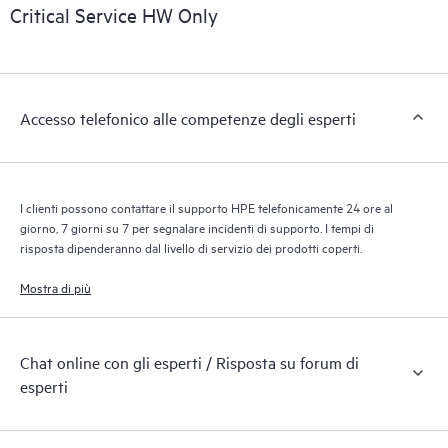
riconoscendo i vari prodotti installati nell’ambiente del cliente e
Critical Service HW Only
le modalità di interazione reciproca di tali prodotti. Con i nuovi
tool self-service i clienti possono eseguire determinate attività
senza dover aprire una richiesta di supporto, nonché accedere
a un portale di risorse didattiche selezionate. Attraverso il
Accesso telefonico alle competenze degli esperti
servizio HPE Tech Care, è possibile accedere a risorse HPE utili
per promuovere l’eccellenza operativa e l’ottimizzazione delle
prestazioni, dall’edge al cloud.
I clienti possono contattare il supporto HPE telefonicamente 24 ore al
giorno, 7 giorni su 7 per segnalare incidenti di supporto. I tempi di
risposta dipenderanno dal livello di servizio dei prodotti coperti.
Mostra di più
Chat online con gli esperti / Risposta su forum di
esperti