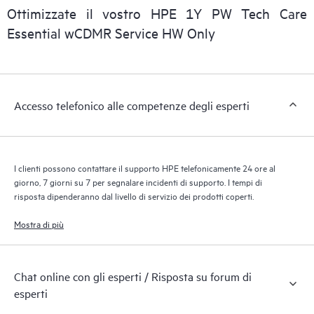
clienti possono gestire più facilmente i propri asset
Ottimizzate il vostro HPE 1Y PW Tech Care
riconoscendo i vari prodotti installati nell’ambiente del cliente e
Essential wCDMR Service HW Only
le modalità di interazione reciproca di tali prodotti. Con i nuovi
tool self-service i clienti possono eseguire determinate attività
senza dover aprire una richiesta di supporto, nonché accedere
a un portale di risorse didattiche selezionate. Attraverso il
Accesso telefonico alle competenze degli esperti
servizio HPE Tech Care, è possibile accedere a risorse HPE utili
per promuovere l’eccellenza operativa e l’ottimizzazione delle
prestazioni, dall’edge al cloud.
I clienti possono contattare il supporto HPE telefonicamente 24 ore al
giorno, 7 giorni su 7 per segnalare incidenti di supporto. I tempi di
risposta dipenderanno dal livello di servizio dei prodotti coperti.
Mostra di più
Chat online con gli esperti / Risposta su forum di
esperti