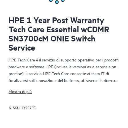
HPE 1 Year Post Warranty
Tech Care Essential wCDMR
SN3700cM ONIE Switch
Service
HPE Tech Care è il servizio di supporto operativo per i prodotti
hardware e software HPE (incluse le versioni as-a-service e on-
premise). Il servizio HPE Tech Care consente ai team IT di
focalizzarsi sull’innovazione del business, attraverso la ricerca
proattiva di migliori modalità operative, anziché limitarsi alla
Mostra di più
semplice risposta reattiva ai problemi.
N. SKU
HY9F7PE
Il servizio HPE Tech Care offre accesso diretto a specialisti dei
singoli prodotti e a istruzioni tecniche generiche che
favoriscono la riduzione dei rischi e agevolano i clienti nella