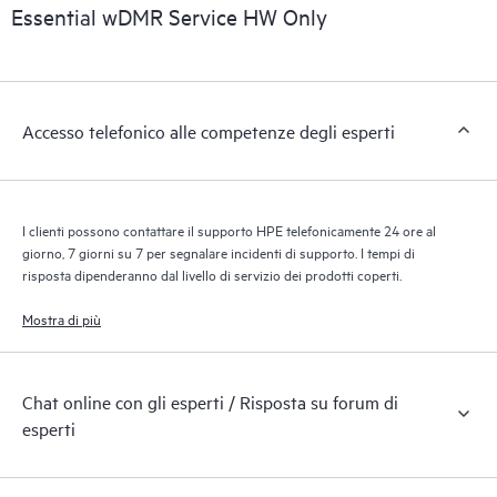
riconoscendo i vari prodotti installati nell’ambiente del cliente e
Essential wDMR Service HW Only
le modalità di interazione reciproca di tali prodotti. Con i nuovi
tool self-service i clienti possono eseguire determinate attività
senza dover aprire una richiesta di supporto, nonché accedere
a un portale di risorse didattiche selezionate. Attraverso il
Accesso telefonico alle competenze degli esperti
servizio HPE Tech Care, è possibile accedere a risorse HPE utili
per promuovere l’eccellenza operativa e l’ottimizzazione delle
prestazioni, dall’edge al cloud.
I clienti possono contattare il supporto HPE telefonicamente 24 ore al
giorno, 7 giorni su 7 per segnalare incidenti di supporto. I tempi di
risposta dipenderanno dal livello di servizio dei prodotti coperti.
Mostra di più
Chat online con gli esperti / Risposta su forum di
esperti