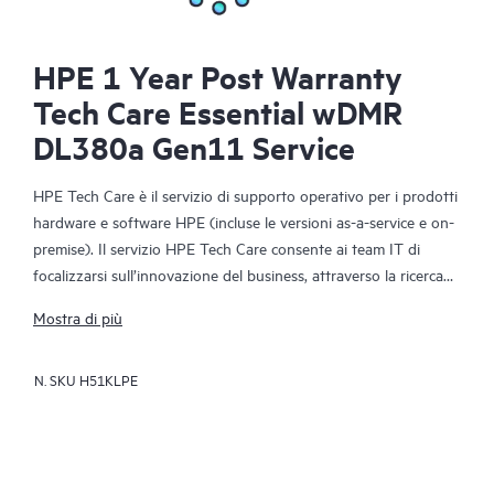
HPE 1 Year Post Warranty
Tech Care Essential wDMR
DL380a Gen11 Service
HPE Tech Care è il servizio di supporto operativo per i prodotti
hardware e software HPE (incluse le versioni as-a-service e on-
premise). Il servizio HPE Tech Care consente ai team IT di
focalizzarsi sull’innovazione del business, attraverso la ricerca
proattiva di migliori modalità operative, anziché limitarsi alla
Mostra di più
semplice risposta reattiva ai problemi.
N. SKU
H51KLPE
Il servizio HPE Tech Care offre accesso diretto a specialisti dei
singoli prodotti e a istruzioni tecniche generiche che
favoriscono la riduzione dei rischi e agevolano i clienti nella
costante ricerca di modalità operative più efficienti. I clienti del
servizio HPE Tech Care possono ricevere assistenza tramite vari