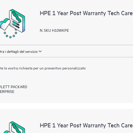
portale di risorse didattiche selezi
HPE 1 Year Post Warranty Tech Care 
accedere a risorse HPE utili per pro
prestazioni, dall’edge al cloud.
N. SKU H10WKPE
ra i dettagli del servizio
ate la vostra richiesta per un preventivo personalizzato
LETT PACKARD
ERPRISE
HPE 1 Year Post Warranty Tech Care