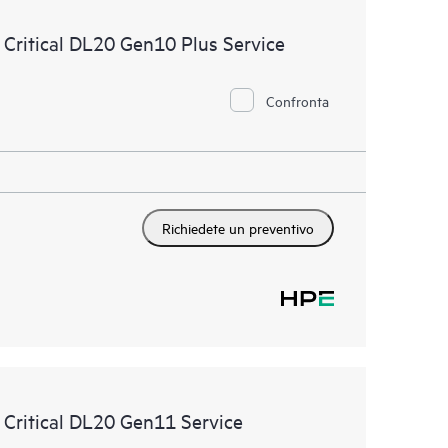
onate. Attraverso il servizio HPE Tech Care, è possibile
Critical DL20 Gen10 Plus Service
muovere l’eccellenza operativa e l’ottimizzazione delle
Confronta
Richiedete un preventivo
 Critical DL20 Gen11 Service