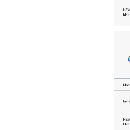
HEW
ENT
Most
Invi
HEW
ENT