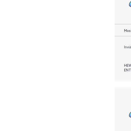
Most
Invi
HEW
ENT