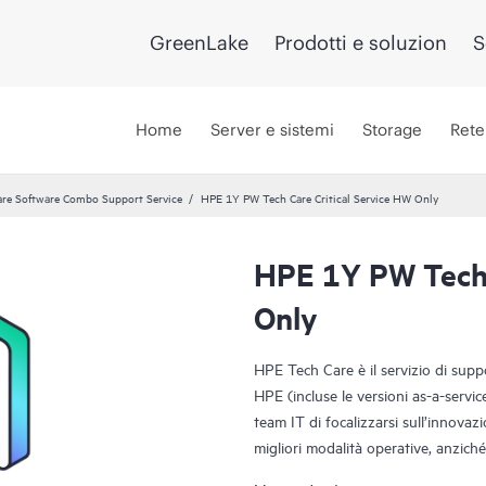
GreenLake
Prodotti e soluzion
S
Home
Server e sistemi
Storage
Rete
re Software Combo Support Service
HPE 1Y PW Tech Care Critical Service HW Only
HPE 1Y PW Tech 
Only
HPE Tech Care è il servizio di sup
HPE (incluse le versioni as-a-servi
team IT di focalizzarsi sull’innovazi
migliori modalità operative, anziché 