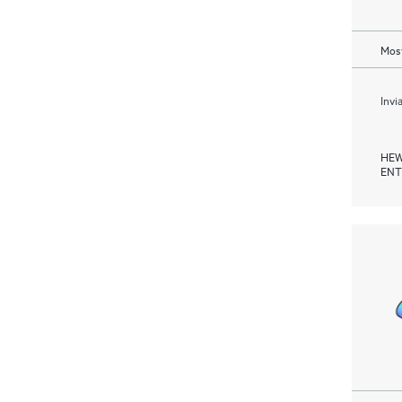
Most
Invi
HEW
ENT