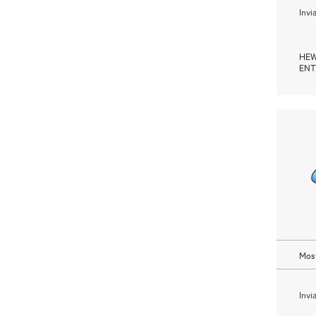
Invi
HEW
ENT
Most
Invi