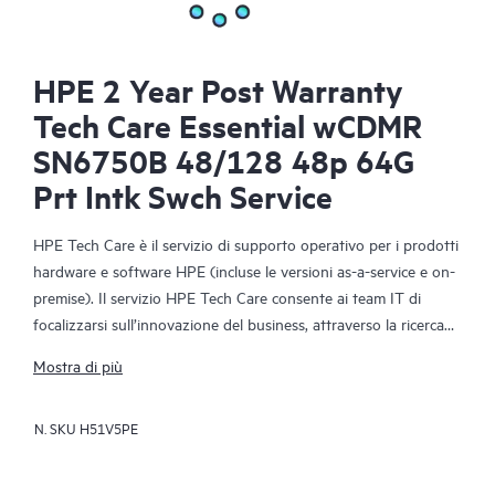
HPE 2 Year Post Warranty
Tech Care Essential wCDMR
SN6750B 48/128 48p 64G
Prt Intk Swch Service
HPE Tech Care è il servizio di supporto operativo per i prodotti
hardware e software HPE (incluse le versioni as-a-service e on-
premise). Il servizio HPE Tech Care consente ai team IT di
focalizzarsi sull’innovazione del business, attraverso la ricerca
proattiva di migliori modalità operative, anziché limitarsi alla
Mostra di più
semplice risposta reattiva ai problemi.
N. SKU
H51V5PE
Il servizio HPE Tech Care offre accesso diretto a specialisti dei
singoli prodotti e a istruzioni tecniche generiche che
favoriscono la riduzione dei rischi e agevolano i clienti nella