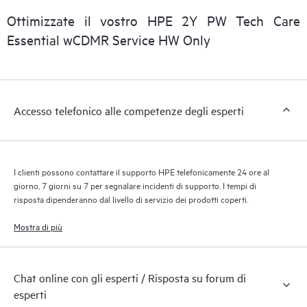
clienti possono gestire più facilmente i propri asset
Ottimizzate il vostro HPE 2Y PW Tech Care
riconoscendo i vari prodotti installati nell’ambiente del cliente e
Essential wCDMR Service HW Only
le modalità di interazione reciproca di tali prodotti. Con i nuovi
tool self-service i clienti possono eseguire determinate attività
senza dover aprire una richiesta di supporto, nonché accedere
a un portale di risorse didattiche selezionate. Attraverso il
Accesso telefonico alle competenze degli esperti
servizio HPE Tech Care, è possibile accedere a risorse HPE utili
per promuovere l’eccellenza operativa e l’ottimizzazione delle
prestazioni, dall’edge al cloud.
I clienti possono contattare il supporto HPE telefonicamente 24 ore al
giorno, 7 giorni su 7 per segnalare incidenti di supporto. I tempi di
risposta dipenderanno dal livello di servizio dei prodotti coperti.
Mostra di più
Chat online con gli esperti / Risposta su forum di
esperti