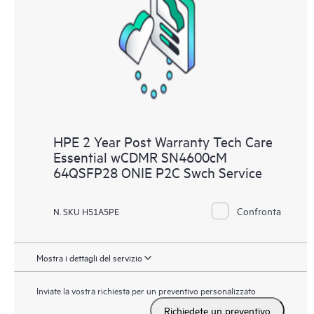
le modalità di interazione reciproca di tali prodotti. Con i nuovi
tool self-service i clienti possono eseguire determinate attività
senza dover aprire una richiesta di supporto, nonché accedere
a un portale di risorse didattiche selezionate. Attraverso il
servizio HPE Tech Care, è possibile accedere a risorse HPE utili
per promuovere l’eccellenza operativa e l’ottimizzazione delle
prestazioni, dall’edge al cloud.
HPE 2 Year Post Warranty Tech Care
Essential wCDMR SN4600cM
64QSFP28 ONIE P2C Swch Service
Confronta
N. SKU H51A5PE
Mostra i dettagli del servizio
Inviate la vostra richiesta per un preventivo personalizzato
Richiedete un preventivo