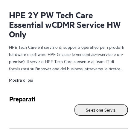
HPE 2Y PW Tech Care
Essential wCDMR Service HW
Only
HPE Tech Care è il servizio di supporto operativo per i prodotti
hardware e software HPE (incluse le versioni as-a-service e on-
premise). Il servizio HPE Tech Care consente ai team IT di
focalizzarsi sull’innovazione del business, attraverso la ricerca
proattiva di migliori modalità operative, anziché limitarsi alla
Mostra di più
semplice risposta reattiva ai problemi.
Il servizio HPE Tech Care offre accesso diretto a specialisti dei
Preparati
singoli prodotti e a istruzioni tecniche generiche che
Seleziona Servizi
favoriscono la riduzione dei rischi e agevolano i clienti nella
costante ricerca di modalità operative più efficienti. I clienti del
servizio HPE Tech Care possono ricevere assistenza tramite vari
canali come telefono, chat in tempo reale, registrazione