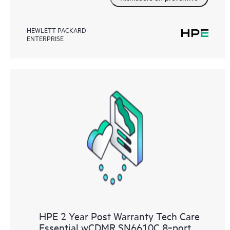
HEWLETT PACKARD
ENTERPRISE
HPE 2 Year Post Warranty Tech Care
Essential wCDMR SN6610C 8‑port