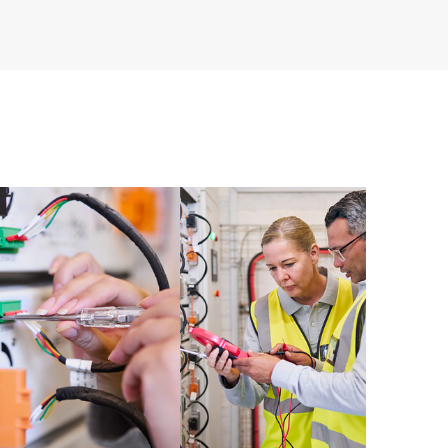
 elenco di raccomandazioni utili a mantenere
tive Care ai livelli di revisione consigliati. Riceverai
tiva dei dispositivi supportati da HPE Proactive Care,
la risoluzione dei problemi di configurazione. HPE
rt trimestrali dei malfunzionamenti per individuare le
tare che si possano ripetere.