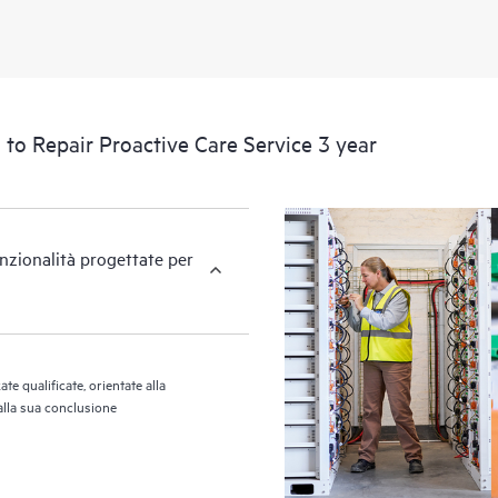
dispositivi supportati, fornendo un
l'infrastruttura coperta da HPE Proac
report periodici con l'analisi proat
per contribuire al rilevamento e al
Proactive Care fornisce inoltre repo
 to Repair Proactive Care Service 3 year
tendenze delle problematiche ed evi
unzionalità progettate per
e qualificate, orientate alla
 alla sua conclusione