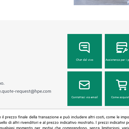
Chat dal vivo
Assistenza per i 
no.
e.quote-request@hpe.com
Contattaci via email
Come acquist
sce il prezzo finale della transazione e può includere altri costi, come le im
uello di altri rivenditori e al prezzo indicativo mostrato. I prezzi indicati
in qualsiasi momento per motivi che comprendono, senza limitazioni, varia