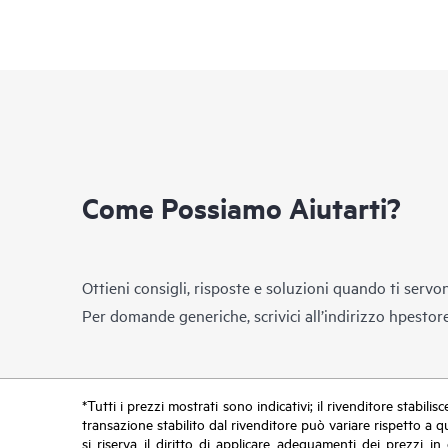
Come Possiamo Aiutarti?
Ottieni consigli, risposte e soluzioni quando ti servo
Per domande generiche, scrivici all’indirizzo
hpestor
*Tutti i prezzi mostrati sono indicativi; il rivenditore stabili
transazione stabilito dal rivenditore può variare rispetto a q
si riserva il diritto di applicare adeguamenti dei prezzi 