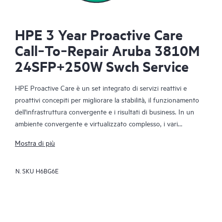
HPE 3 Year Proactive Care
Call‑To‑Repair Aruba 3810M
24SFP+250W Swch Service
HPE Proactive Care è un set integrato di servizi reattivi e
proattivi concepiti per migliorare la stabilità, il funzionamento
dell'infrastruttura convergente e i risultati di business. In un
ambiente convergente e virtualizzato complesso, i vari
componenti devono funzionare in modo efficace. HPE
Mostra di più
Proactive Care è stato appositamente studiato per supportare i
dispositivi di questi ambienti, fornendo una migliore soluzione
N. SKU
H6BG6E
di supporto che include server, sistemi operativi, hypervisor,
storage, SAN e reti.
In caso di richiesta di assistenza, HPE Proactive Care mette a
vostra disposizione un servizio di chiamata di alto livello con