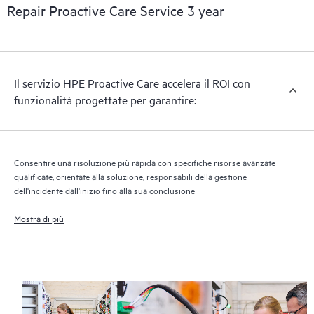
firmware e software dei dispositivi supportati, fornendo un
Repair Proactive Care Service 3 year
elenco di raccomandazioni utili a mantenere l'infrastruttura
coperta da HPE Proactive Care ai livelli di revisione consigliati.
Riceverai report periodici con l'analisi proattiva dei dispositivi
supportati da HPE Proactive Care, per contribuire al
Il servizio HPE Proactive Care accelera il ROI con
rilevamento e alla risoluzione dei problemi di configurazione.
funzionalità progettate per garantire:
HPE Proactive Care fornisce inoltre report trimestrali dei
malfunzionamenti per individuare le tendenze delle
problematiche ed evitare che si possano ripetere.
Consentire una risoluzione più rapida con specifiche risorse avanzate
qualificate, orientate alla soluzione, responsabili della gestione
dell'incidente dall'inizio fino alla sua conclusione
Mostra di più