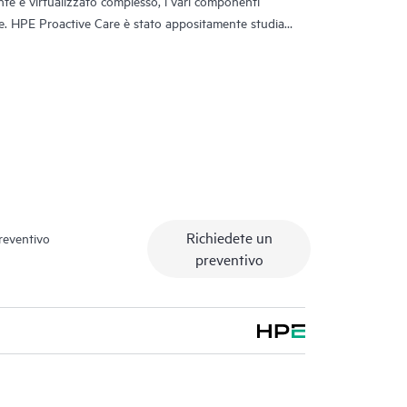
te e virtualizzato complesso, i vari componenti
e. HPE Proactive Care è stato appositamente studiato
sti ambienti, fornendo una migliore soluzione di
 operativi, hypervisor, storage, SAN e reti.
 HPE Proactive Care mette a vostra disposizione un
 con accesso alle competenze avanzate dei technical
 tuo caso dall'inizio alla fine con l'obiettivo di ridurre
al contempo a risolvere più rapidamente i problemi
 impiega procedure avanzate di gestione degli incidenti
asi complessi.
Richiedete un
preventivo
preventivo
list che forniscono il supporto HPE Proactive Care si
utomazione sviluppati per ridurre il downtime e
Care include, se necessaria, la riparazione hardware
 gamma di livelli di supporto hardware reattivo in
ative.