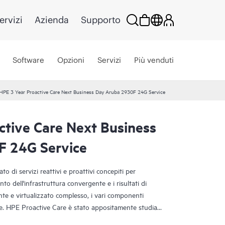
ervizi
Azienda
Supporto
Software
Opzioni
Servizi
Più venduti
HPE 3 Year Proactive Care Next Business Day Aruba 2930F 24G Service
ctive Care Next Business
F 24G Service
o di servizi reattivi e proattivi concepiti per
nto dell'infrastruttura convergente e i risultati di
te e virtualizzato complesso, i vari componenti
e. HPE Proactive Care è stato appositamente studiato
sti ambienti, fornendo una migliore soluzione di