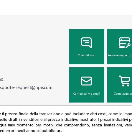
Chat dal vivo
Assistenza per i 
no.
e.quote-request@hpe.com
Contattaci via email
Come acquist
sce il prezzo finale della transazione e può includere altri costi, come le im
uello di altri rivenditori e al prezzo indicativo mostrato. I prezzi indicati
in qualsiasi momento per motivi che comprendono, senza limitazioni, varia
ed errori negli annunci pubblicitari.