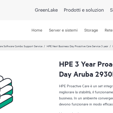
GreenLake
Prodotti e soluzion
S
Home
Server e sistemi
Storage
Rete
re Software Combo Support Service
HPE Next Business Day Proactive Care Service 3 year
HPE 3 Year Proa
Day Aruba 2930
HPE Proactive Care è un set integrat
migliorare la stabilità, il funzioname
business. In un ambiente convergen
devono funzionare in modo efficac
per supportare i dispositivi di que