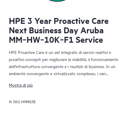
HPE 3 Year Proactive Care
Next Business Day Aruba
MM‑HW‑10K‑F1 Service
HPE Proactive Care è un set integrato di servizi reattivi e
proattivi concepiti per migliorare la stabilità, il funzionamento
dell'infrastruttura convergente e i risultati di business. In un
ambiente convergente e virtualizzato complesso, i vari
componenti devono funzionare in modo efficace. HPE
Mostra di più
Proactive Care è stato appositamente studiato per supportare i
dispositivi di questi ambienti, fornendo una migliore soluzione
N. SKU
H9MQ3E
di supporto che include server, sistemi operativi, hypervisor,
storage, SAN e reti.
In caso di richiesta di assistenza, HPE Proactive Care mette a
vostra disposizione un servizio di chiamata di alto livello con