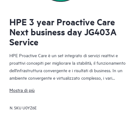
HPE 3 year Proactive Care
Next business day JG403A
Service
HPE Proactive Care è un set integrato di servizi reattivi e
proattivi concepiti per migliorare la stabilità, il funzionamento
dell'infrastruttura convergente e i risultati di business. In un
ambiente convergente e virtualizzato complesso, i vari
componenti devono funzionare in modo efficace. HPE
Mostra di più
Proactive Care è stato appositamente studiato per supportare i
dispositivi di questi ambienti, fornendo una migliore soluzione
N. SKU
U0YZ6E
di supporto che include server, sistemi operativi, hypervisor,
storage, SAN e reti.
In caso di richiesta di assistenza, HPE Proactive Care mette a
vostra disposizione un servizio di chiamata di alto livello con