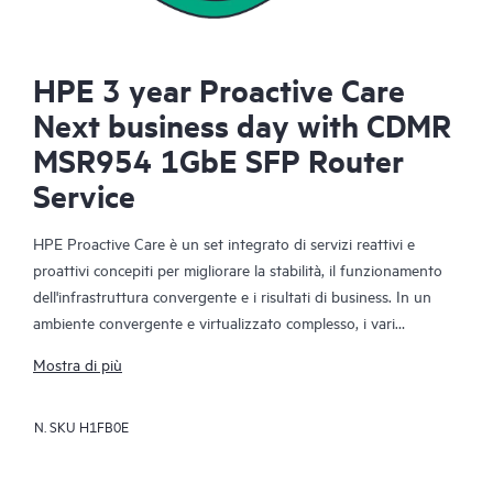
HPE 3 year Proactive Care
Next business day with CDMR
MSR954 1GbE SFP Router
Service
HPE Proactive Care è un set integrato di servizi reattivi e
proattivi concepiti per migliorare la stabilità, il funzionamento
dell'infrastruttura convergente e i risultati di business. In un
ambiente convergente e virtualizzato complesso, i vari
componenti devono funzionare in modo efficace. HPE
Mostra di più
Proactive Care è stato appositamente studiato per supportare i
dispositivi di questi ambienti, fornendo una migliore soluzione
N. SKU
H1FB0E
di supporto che include server, sistemi operativi, hypervisor,
storage, SAN e reti.