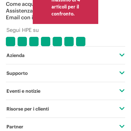
Come acquistare
articoli per il
Assistenza per i prodotti
confronto.
Email con il commerciale
Segui HPE su
Azienda
Informazioni su HPE
Supporto
Accessibilità
Operational support services
Eventi e notizie
Lavora con noi
Restituzione e riciclo dei prodotti
Eventi
Risorse per i clienti
Responsabilità aziendale
Assistenza per i prodotti
HPE Discover
Contattaci
HPE Labs
Partner
Software e driver