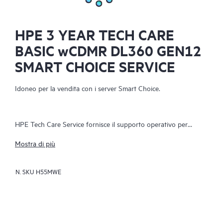
HPE 3 YEAR TECH CARE
BASIC wCDMR DL360 GEN12
SMART CHOICE SERVICE
Idoneo per la vendita con i server Smart Choice.
HPE Tech Care Service fornisce il supporto operativo per
l’hardware e il software HPE, sia on-premise che as-a-service.
Mostra di più
Consente ai team IT di concentrarsi sulla crescita aziendale,
attraverso la ricerca proattiva dei miglioramenti anziché limitarsi
N. SKU
H55MWE
alla risposta reattiva ai problemi. Il servizio offre accesso diretto
agli specialisti di prodotti specifici, indicazioni tecniche
generiche e molteplici canali di supporto, tra cui telefono, chat
in tempo reale, registrazione automatica degli incidenti e forum
moderati da Hewlett Packard Enterprise. I clienti possono