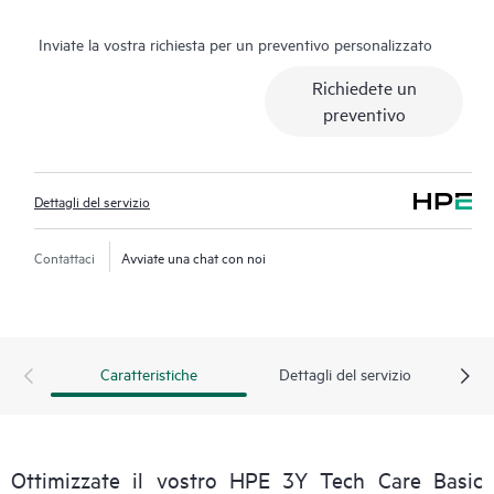
contare su risorse esperte, evitando le lunghe procedure con
Inviate la vostra richiesta per un preventivo personalizzato
domande di valutazione e ricevendo indicazioni utili sul
funzionamento, sulla gestione e sulla sicurezza dei prodotti in
Richiedete un
uso. Inoltre, il servizio include l'accesso a un portale di servizi
preventivo
HPE avanzato che offre dati fruibili, asset management, tool
self-service e risorse didattiche selezionate, garantendo
l'eccellenza operativa e l'ottimizzazione delle prestazioni,
Dettagli del servizio
dall'edge al cloud.
Contattaci
Avviate una chat con noi
Caratteristiche
Dettagli del servizio
Ottimizzate il vostro HPE 3Y Tech Care Basic