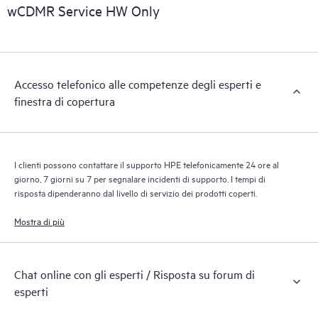
riconoscendo i vari prodotti installati nell’ambiente del cliente e
wCDMR Service HW Only
le modalità di interazione reciproca di tali prodotti. Con i nuovi
tool self-service i clienti possono eseguire determinate attività
senza dover aprire una richiesta di supporto, nonché accedere
a un portale di risorse didattiche selezionate. Attraverso il
Accesso telefonico alle competenze degli esperti e
servizio HPE Tech Care, è possibile accedere a risorse HPE utili
finestra di copertura
per promuovere l’eccellenza operativa e l’ottimizzazione delle
prestazioni, dall’edge al cloud.
I clienti possono contattare il supporto HPE telefonicamente 24 ore al
giorno, 7 giorni su 7 per segnalare incidenti di supporto. I tempi di
risposta dipenderanno dal livello di servizio dei prodotti coperti.
Mostra di più
Chat online con gli esperti / Risposta su forum di
esperti