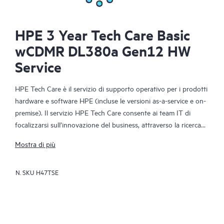
HPE 3 Year Tech Care Basic
wCDMR DL380a Gen12 HW
Service
HPE Tech Care è il servizio di supporto operativo per i prodotti
hardware e software HPE (incluse le versioni as-a-service e on-
premise). Il servizio HPE Tech Care consente ai team IT di
focalizzarsi sull’innovazione del business, attraverso la ricerca
proattiva di migliori modalità operative, anziché limitarsi alla
Mostra di più
semplice risposta reattiva ai problemi.
N. SKU
H47TSE
Il servizio HPE Tech Care offre accesso diretto a specialisti dei
singoli prodotti e a istruzioni tecniche generiche che
favoriscono la riduzione dei rischi e agevolano i clienti nella
costante ricerca di modalità operative più efficienti. I clienti del
servizio HPE Tech Care possono ricevere assistenza tramite vari