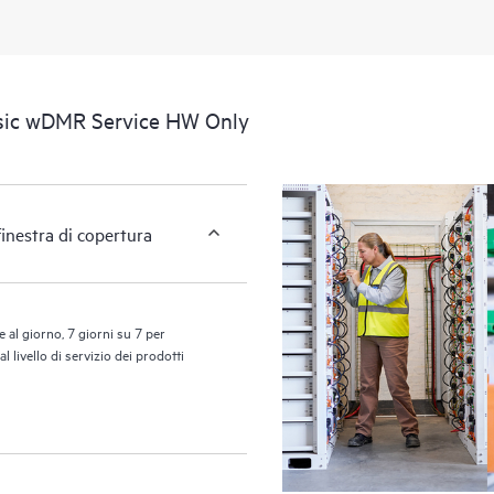
determinate attività senza dover a
portale di risorse didattiche selezi
accedere a risorse HPE utili per pro
prestazioni, dall’edge al cloud.
asic wDMR Service HW Only
finestra di copertura
 al giorno, 7 giorni su 7 per
 livello di servizio dei prodotti