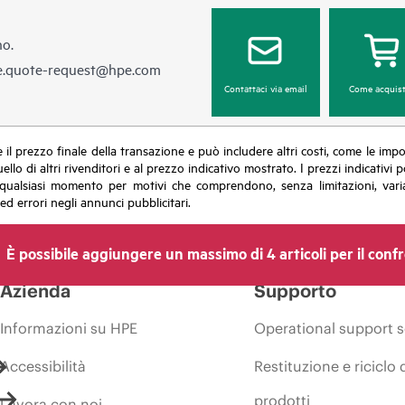
no.
e.quote-request@hpe.com
Contattaci via email
Come acquist
sce il prezzo finale della transazione e può includere altri costi, come le im
uello di altri rivenditori e al prezzo indicativo mostrato. I prezzi indicati
in qualsiasi momento per motivi che comprendono, senza limitazioni, varia
ed errori negli annunci pubblicitari.
È possibile aggiungere un massimo di 4 articoli per il conf
Azienda
Supporto
Informazioni su HPE
Operational support s
Accessibilità
Restituzione e riciclo 
prodotti
Lavora con noi