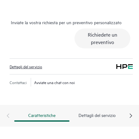
in tempo reale, registrazione automatica degli incidenti e forum
moderati da Hewlett Packard Enterprise. I clienti possono
contare su risorse esperte, evitando le lunghe procedure con
Inviate la vostra richiesta per un preventivo personalizzato
domande di valutazione e ricevendo indicazioni utili sul
funzionamento, sulla gestione e sulla sicurezza dei prodotti in
Richiedete un
uso. Inoltre, il servizio include l'accesso a un portale di servizi
preventivo
HPE avanzato che offre dati fruibili, asset management, tool
self-service e risorse didattiche selezionate, garantendo
l'eccellenza operativa e l'ottimizzazione delle prestazioni,
Dettagli del servizio
dall'edge al cloud.
Contattaci
Avviate una chat con noi
Caratteristiche
Dettagli del servizio