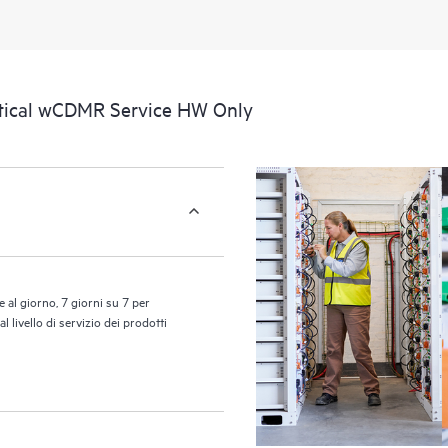
portale di risorse didattiche selezi
accedere a risorse HPE utili per pro
prestazioni, dall’edge al cloud.
ritical wCDMR Service HW Only
 al giorno, 7 giorni su 7 per
 livello di servizio dei prodotti