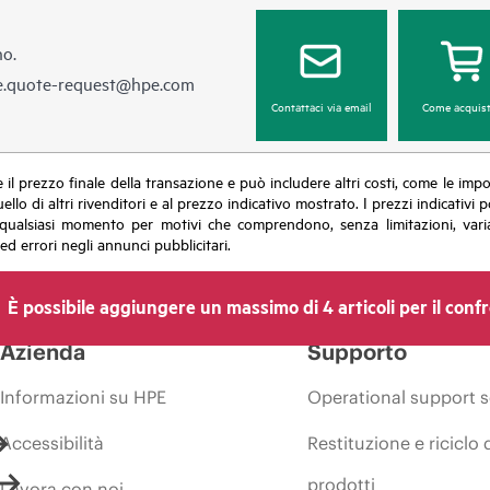
no.
e.quote-request@hpe.com
Contattaci via email
Come acquist
sce il prezzo finale della transazione e può includere altri costi, come le im
uello di altri rivenditori e al prezzo indicativo mostrato. I prezzi indicati
in qualsiasi momento per motivi che comprendono, senza limitazioni, varia
ed errori negli annunci pubblicitari.
È possibile aggiungere un massimo di 4 articoli per il conf
Azienda
Supporto
Informazioni su HPE
Operational support s
Accessibilità
Restituzione e riciclo 
prodotti
Lavora con noi