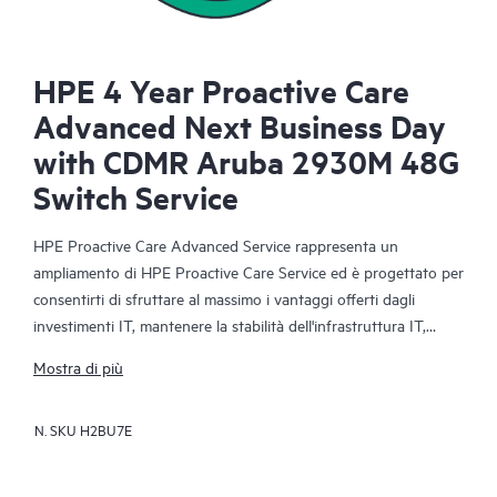
HPE 4 Year Proactive Care
Advanced Next Business Day
with CDMR Aruba 2930M 48G
Switch Service
HPE Proactive Care Advanced Service rappresenta un
ampliamento di HPE Proactive Care Service ed è progettato per
consentirti di sfruttare al massimo i vantaggi offerti dagli
investimenti IT, mantenere la stabilità dell'infrastruttura IT,
raggiungere gli obiettivi aziendali e IT, ridurre i costi operativi e
Mostra di più
lasciare libero il personale IT di dedicarsi ad altre attività
prioritarie. Il tuo HPE Account Support Manager (ASM)
N. SKU
H2BU7E
dedicato fornisce consulenze tecniche e operative
personalizzate, tra cui best practice HPE ricavate dall'ampia
esperienza di supporto HPE. HPE Proactive Care Advanced