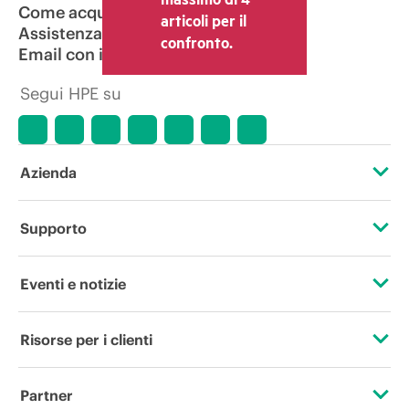
Come acquistare
articoli per il
Assistenza per i prodotti
confronto.
Email con il commerciale
Segui HPE su
Azienda
Informazioni su HPE
Supporto
Accessibilità
Operational support services
Eventi e notizie
Lavora con noi
Restituzione e riciclo dei prodotti
Eventi
Risorse per i clienti
Responsabilità aziendale
Assistenza per i prodotti
HPE Discover
Contattaci
HPE Labs
Partner
Software e driver