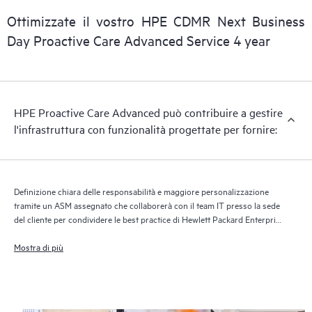
consentendo un’erogazione più veloce di supporto e servizi.
Ottimizzate il vostro HPE CDMR Next Business
Per sfruttare appieno questo servizio di supporto, è necessario
Day Proactive Care Advanced Service 4 year
eseguire la versione corrente della tecnologia Report Support.
HPE Proactive Care Advanced può contribuire a gestire
l'infrastruttura con funzionalità progettate per fornire:
Definizione chiara delle responsabilità e maggiore personalizzazione
tramite un ASM assegnato che collaborerà con il team IT presso la sede
del cliente per condividere le best practice di Hewlett Packard Enterprise
e fornire consulenza tecnica in base alle esigenze e ai progetti IT
Mostra di più