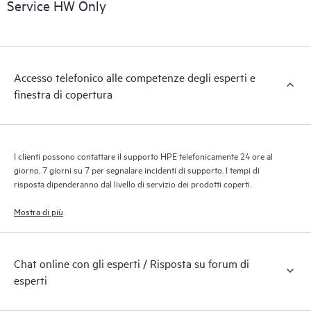
riconoscendo i vari prodotti installati nell’ambiente del cliente e
Service HW Only
le modalità di interazione reciproca di tali prodotti. Con i nuovi
tool self-service i clienti possono eseguire determinate attività
senza dover aprire una richiesta di supporto, nonché accedere
a un portale di risorse didattiche selezionate. Attraverso il
Accesso telefonico alle competenze degli esperti e
servizio HPE Tech Care, è possibile accedere a risorse HPE utili
finestra di copertura
per promuovere l’eccellenza operativa e l’ottimizzazione delle
prestazioni, dall’edge al cloud.
I clienti possono contattare il supporto HPE telefonicamente 24 ore al
giorno, 7 giorni su 7 per segnalare incidenti di supporto. I tempi di
risposta dipenderanno dal livello di servizio dei prodotti coperti.
Mostra di più
Chat online con gli esperti / Risposta su forum di
esperti