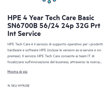
HPE 4 Year Tech Care Basic
SN6700B 56/24 24p 32G Prt
Int Service
HPE Tech Care è il servizio di supporto operativo per i prodotti
hardware e software HPE (incluse le versioni as-a-service e on-
premise). Il servizio HPE Tech Care consente ai team IT di
focalizzarsi sull’innovazione del business, attraverso la ricerca
proattiva di migliori modalità operative, anziché limitarsi alla
Mostra di più
semplice risposta reattiva ai problemi.
N. SKU
HY9U0E
Il servizio HPE Tech Care offre accesso diretto a specialisti dei
singoli prodotti e a istruzioni tecniche generiche che
favoriscono la riduzione dei rischi e agevolano i clienti nella
costante ricerca di modalità operative più efficienti. I clienti del
servizio HPE Tech Care possono ricevere assistenza tramite vari