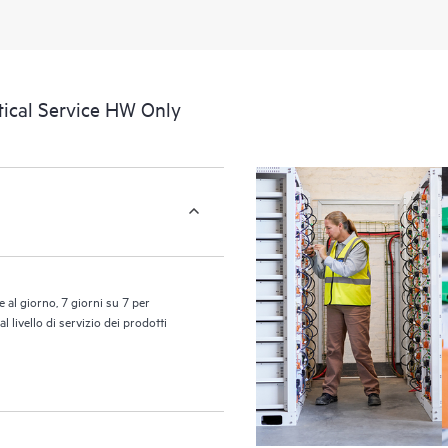
portale di risorse didattiche selezi
accedere a risorse HPE utili per pro
prestazioni, dall’edge al cloud.
tical Service HW Only
 al giorno, 7 giorni su 7 per
 livello di servizio dei prodotti