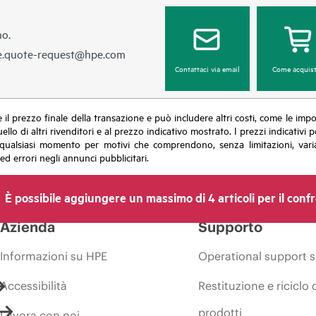
no.
e.quote-request@hpe.com
Contattaci via email
Come acquist
sce il prezzo finale della transazione e può includere altri costi, come le im
uello di altri rivenditori e al prezzo indicativo mostrato. I prezzi indicati
in qualsiasi momento per motivi che comprendono, senza limitazioni, varia
ed errori negli annunci pubblicitari.
È possibile aggiungere un massimo di 4 articoli per il conf
Azienda
Supporto
Informazioni su HPE
Operational support s
Accessibilità
Restituzione e riciclo 
prodotti
Lavora con noi