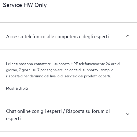
riconoscendo i vari prodotti installati nell’ambiente del cliente e
Service HW Only
le modalità di interazione reciproca di tali prodotti. Con i nuovi
tool self-service i clienti possono eseguire determinate attività
senza dover aprire una richiesta di supporto, nonché accedere
a un portale di risorse didattiche selezionate. Attraverso il
Accesso telefonico alle competenze degli esperti
servizio HPE Tech Care, è possibile accedere a risorse HPE utili
per promuovere l’eccellenza operativa e l’ottimizzazione delle
prestazioni, dall’edge al cloud.
I clienti possono contattare il supporto HPE telefonicamente 24 ore al
giorno, 7 giorni su 7 per segnalare incidenti di supporto. I tempi di
risposta dipenderanno dal livello di servizio dei prodotti coperti.
Mostra di più
Chat online con gli esperti / Risposta su forum di
esperti