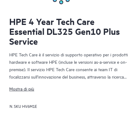
HPE 4 Year Tech Care
Essential DL325 Gen10 Plus
Service
HPE Tech Care è il servizio di supporto operativo per i prodotti
hardware e software HPE (incluse le versioni as-a-service e on-
premise). Il servizio HPE Tech Care consente ai team IT di
focalizzarsi sull’innovazione del business, attraverso la ricerca
proattiva di migliori modalità operative, anziché limitarsi alla
Mostra di più
semplice risposta reattiva ai problemi.
N. SKU
HV6M1E
Il servizio HPE Tech Care offre accesso diretto a specialisti dei
singoli prodotti e a istruzioni tecniche generiche che
favoriscono la riduzione dei rischi e agevolano i clienti nella
costante ricerca di modalità operative più efficienti. I clienti del
servizio HPE Tech Care possono ricevere assistenza tramite vari