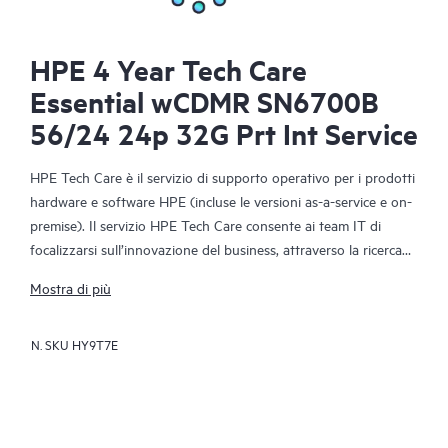
HPE 4 Year Tech Care
Essential wCDMR SN6700B
56/24 24p 32G Prt Int Service
HPE Tech Care è il servizio di supporto operativo per i prodotti
hardware e software HPE (incluse le versioni as-a-service e on-
premise). Il servizio HPE Tech Care consente ai team IT di
focalizzarsi sull’innovazione del business, attraverso la ricerca
proattiva di migliori modalità operative, anziché limitarsi alla
Mostra di più
semplice risposta reattiva ai problemi.
N. SKU
HY9T7E
Il servizio HPE Tech Care offre accesso diretto a specialisti dei
singoli prodotti e a istruzioni tecniche generiche che
favoriscono la riduzione dei rischi e agevolano i clienti nella
costante ricerca di modalità operative più efficienti. I clienti del
servizio HPE Tech Care possono ricevere assistenza tramite vari