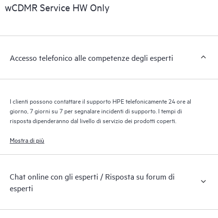
riconoscendo i vari prodotti installati nell’ambiente del cliente e
wCDMR Service HW Only
le modalità di interazione reciproca di tali prodotti. Con i nuovi
tool self-service i clienti possono eseguire determinate attività
senza dover aprire una richiesta di supporto, nonché accedere
a un portale di risorse didattiche selezionate. Attraverso il
Accesso telefonico alle competenze degli esperti
servizio HPE Tech Care, è possibile accedere a risorse HPE utili
per promuovere l’eccellenza operativa e l’ottimizzazione delle
prestazioni, dall’edge al cloud.
I clienti possono contattare il supporto HPE telefonicamente 24 ore al
giorno, 7 giorni su 7 per segnalare incidenti di supporto. I tempi di
risposta dipenderanno dal livello di servizio dei prodotti coperti.
Mostra di più
Chat online con gli esperti / Risposta su forum di
esperti