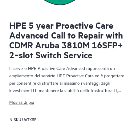
HPE 5 year Proactive Care
Advanced Call to Repair with
CDMR Aruba 3810M 16SFP+
2‑slot Switch Service
Il servizio HPE Proactive Care Advanced rappresenta un
ampliamento del servizio HPE Proactive Care ed è progettato
per consentire di sfruttare al massimo i vantaggi dagli
investimenti IT, mantenere la stabilità dell'infrastruttura IT,
raggiungere gli obiettivi aziendali e IT, ridurre i costi operativi e
Mostra di più
lasciare libero il personale IT di dedicarsi ad altre attività
prioritarie. L’Account Support Manager dedicato fornisce
N. SKU
U6TK5E
consulenze tecniche e operative personalizzate, tra cui best
practice HPE ricavate dall'ampia esperienza di supporto HPE.
HPE Proactive Care Advanced consente di risparmiare tempo