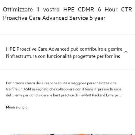
consentendo un’erogazione più veloce di supporto e servizi.
Ottimizzate il vostro HPE CDMR 6 Hour CTR
Per sfruttare appieno questo servizio di supporto, è necessario
Proactive Care Advanced Service 5 year
eseguire la versione corrente della tecnologia Report Support.
HPE Proactive Care Advanced può contribuire a gestire
l'infrastruttura con funzionalità progettate per fornire:
Definizione chiara delle responsabilità e maggiore personalizzazione
tramite un ASM assegnato che collaborerà con il team IT presso la sede
del cliente per condividere le best practice di Hewlett Packard Enterprise
e fornire consulenza tecnica in base alle esigenze e ai progetti IT
Mostra di più