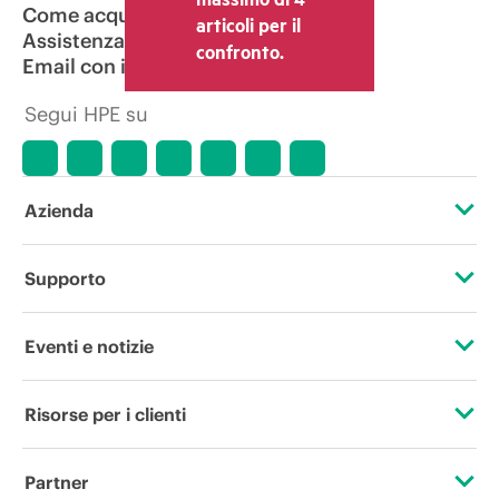
Come acquistare
articoli per il
Assistenza per i prodotti
confronto.
Email con il commerciale
Segui HPE su
Azienda
Informazioni su HPE
Supporto
Accessibilità
Operational support services
Eventi e notizie
Lavora con noi
Restituzione e riciclo dei prodotti
Eventi
Risorse per i clienti
Responsabilità aziendale
Assistenza per i prodotti
HPE Discover
Contattaci
HPE Labs
Partner
Software e driver