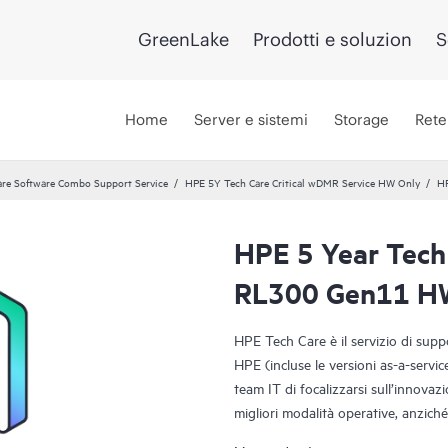
GreenLake
Prodotti e soluzion
S
Home
Server e sistemi
Storage
Rete
re Software Combo Support Service
HPE 5Y Tech Care Critical wDMR Service HW Only
HP
HPE 5 Year Tech
RL300 Gen11 HW
HPE Tech Care è il servizio di sup
HPE (incluse le versioni as-a-servi
team IT di focalizzarsi sull’innovazi
migliori modalità operative, anziché 