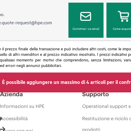
no.
e.quote-request@hpe.com
Contattaci via email
Come acquist
sce il prezzo finale della transazione e può includere altri costi, come le im
uello di altri rivenditori e al prezzo indicativo mostrato. I prezzi indicati
in qualsiasi momento per motivi che comprendono, senza limitazioni, varia
ed errori negli annunci pubblicitari.
È possibile aggiungere un massimo di 4 articoli per il conf
Azienda
Supporto
Informazioni su HPE
Operational support s
Accessibilità
Restituzione e riciclo 
prodotti
Lavora con noi