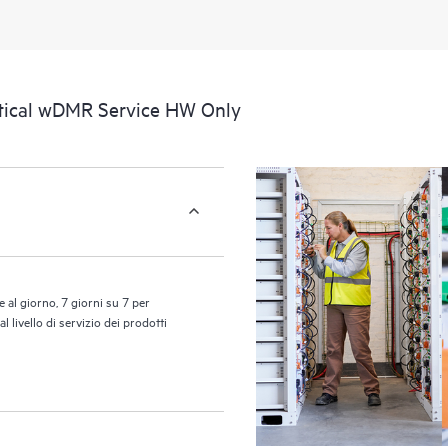
portale di risorse didattiche selezi
accedere a risorse HPE utili per pro
prestazioni, dall’edge al cloud.
itical wDMR Service HW Only
 al giorno, 7 giorni su 7 per
 livello di servizio dei prodotti