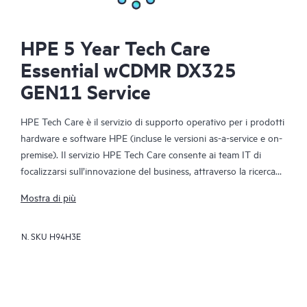
HPE 5 Year Tech Care
Essential wCDMR DX325
GEN11 Service
HPE Tech Care è il servizio di supporto operativo per i prodotti
hardware e software HPE (incluse le versioni as-a-service e on-
premise). Il servizio HPE Tech Care consente ai team IT di
focalizzarsi sull’innovazione del business, attraverso la ricerca
proattiva di migliori modalità operative, anziché limitarsi alla
Mostra di più
semplice risposta reattiva ai problemi.
N. SKU
H94H3E
Il servizio HPE Tech Care offre accesso diretto a specialisti dei
singoli prodotti e a istruzioni tecniche generiche che
favoriscono la riduzione dei rischi e agevolano i clienti nella
costante ricerca di modalità operative più efficienti. I clienti del
servizio HPE Tech Care possono ricevere assistenza tramite vari