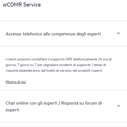
riconoscendo i vari prodotti installati nell’ambiente del cliente e
wCDMR Service
le modalità di interazione reciproca di tali prodotti. Con i nuovi
tool self-service i clienti possono eseguire determinate attività
senza dover aprire una richiesta di supporto, nonché accedere
a un portale di risorse didattiche selezionate. Attraverso il
Accesso telefonico alle competenze degli esperti
servizio HPE Tech Care, è possibile accedere a risorse HPE utili
per promuovere l’eccellenza operativa e l’ottimizzazione delle
prestazioni, dall’edge al cloud.
I clienti possono contattare il supporto HPE telefonicamente 24 ore al
giorno, 7 giorni su 7 per segnalare incidenti di supporto. I tempi di
risposta dipenderanno dal livello di servizio dei prodotti coperti.
Mostra di più
Chat online con gli esperti / Risposta su forum di
esperti