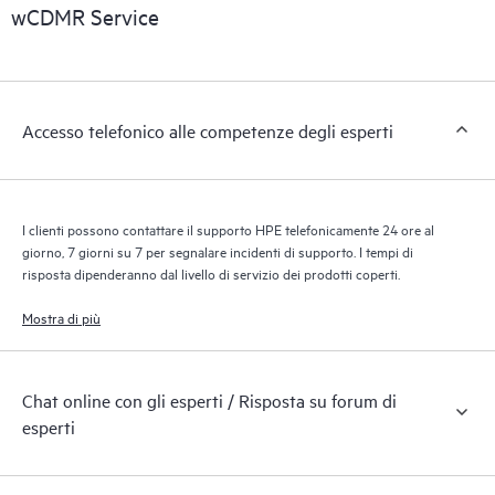
riconoscendo i vari prodotti installati nell’ambiente del cliente e
wCDMR Service
le modalità di interazione reciproca di tali prodotti. Con i nuovi
tool self-service i clienti possono eseguire determinate attività
senza dover aprire una richiesta di supporto, nonché accedere
a un portale di risorse didattiche selezionate. Attraverso il
Accesso telefonico alle competenze degli esperti
servizio HPE Tech Care, è possibile accedere a risorse HPE utili
per promuovere l’eccellenza operativa e l’ottimizzazione delle
prestazioni, dall’edge al cloud.
I clienti possono contattare il supporto HPE telefonicamente 24 ore al
giorno, 7 giorni su 7 per segnalare incidenti di supporto. I tempi di
risposta dipenderanno dal livello di servizio dei prodotti coperti.
Mostra di più
Chat online con gli esperti / Risposta su forum di
esperti