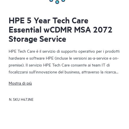
HPE 5 Year Tech Care
Essential wCDMR MSA 2072
Storage Service
HPE Tech Care è il servizio di supporto operativo per i prodotti
hardware e software HPE (incluse le versioni as-a-service e on-
premise). Il servizio HPE Tech Care consente ai team IT di
focalizzarsi sull’innovazione del business, attraverso la ricerca
proattiva di migliori modalità operative, anziché limitarsi alla
Mostra di più
semplice risposta reattiva ai problemi.
N. SKU
H47JNE
Il servizio HPE Tech Care offre accesso diretto a specialisti dei
singoli prodotti e a istruzioni tecniche generiche che
favoriscono la riduzione dei rischi e agevolano i clienti nella
costante ricerca di modalità operative più efficienti. I clienti del
servizio HPE Tech Care possono ricevere assistenza tramite vari