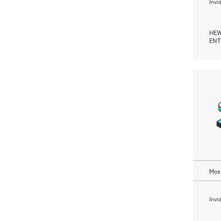
Invi
HEW
ENT
Most
Invi