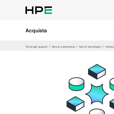
Acquista
Torna agli acquisti
Servizi e assistenza
Servizi tecnologici
Hardwa