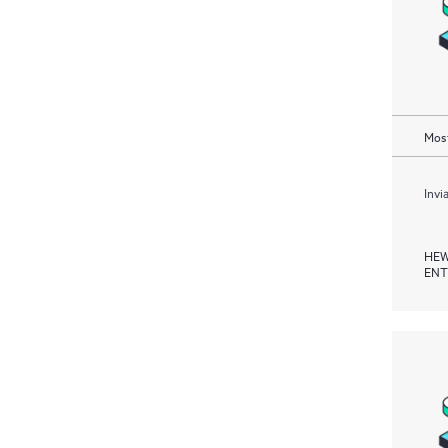
Most
Invi
HEW
ENT