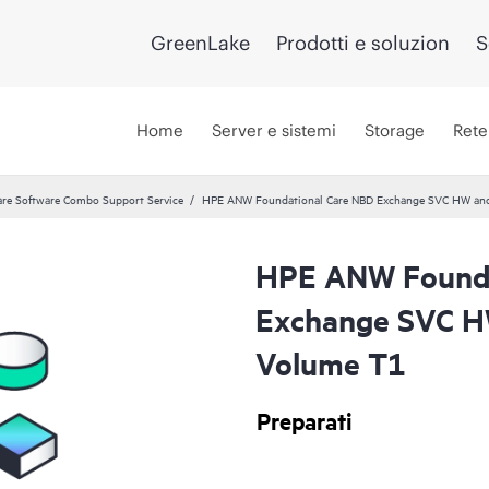
GreenLake
Prodotti e soluzion
S
Home
Server e sistemi
Storage
Rete
re Software Combo Support Service
HPE ANW Foundational Care NBD Exchange SVC HW and
HPE ANW Founda
Exchange SVC H
Volume T1
Preparati