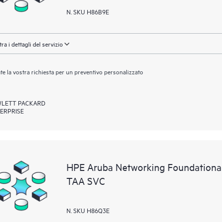
N. SKU H86B9E
ra i dettagli del servizio
ate la vostra richiesta per un preventivo personalizzato
LETT PACKARD
ERPRISE
HPE Aruba Networking Foundationa
TAA SVC
N. SKU H86Q3E