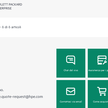
LETT PACKARD
ERPRISE
 6 di 6 articoli
Chat dal vivo
Assistenza per i 
no.
e.quote-request@hpe.com
Contattaci via email
Come acquist