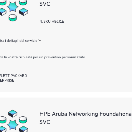
SVC
N. SKU H86J1E
ra i dettagli del servizio
ate la vostra richiesta per un preventivo personalizzato
LETT PACKARD
ERPRISE
HPE Aruba Networking Foundationa
SVC