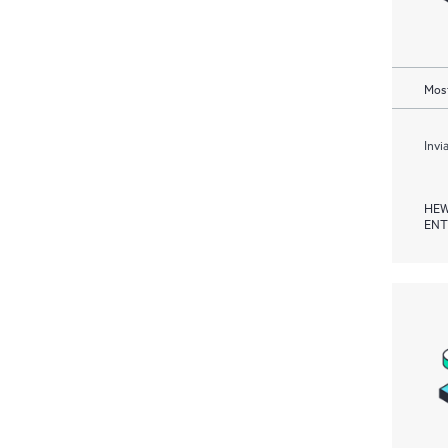
Most
Invi
HEW
ENT