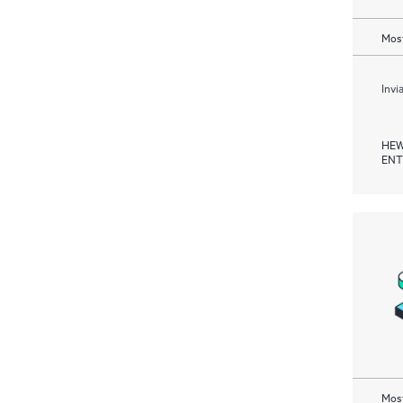
Most
Invi
HEW
ENT
Most