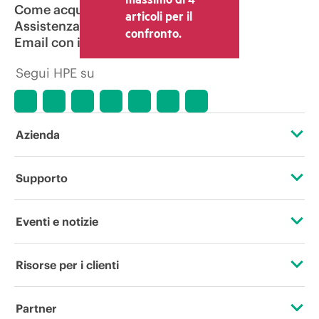
Come acquistare
articoli per il
Assistenza per i prodotti
confronto.
Email con il commerciale
Segui HPE su
Azienda
Informazioni su HPE
Supporto
Accessibilità
Operational support services
Eventi e notizie
Lavora con noi
Restituzione e riciclo dei prodotti
Eventi
Risorse per i clienti
Responsabilità aziendale
Assistenza per i prodotti
HPE Discover
Contattaci
HPE Labs
Partner
Software e driver