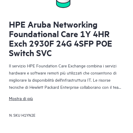
HPE Aruba Networking
Foundational Care 1Y 4HR
Exch 2930F 24G 4SFP POE
Switch SVC
Il servizio HPE Foundation Care Exchange combina i servizi
hardware e software remoti più utilizzati che consentono di
migliorare la disponibilità dell'infrastruttura IT. Le risorse
tecniche di Hewlett Packard Enterprise collaborano con il team
IT del cliente per risolvere i problemi hardware e software
Mostra di più
relativi ai prodotti di rete HPE.
N. SKU
H1YN2E
La sostituzione dell'hardware offre un servizio rapido e
affidabile di sostituzione delle parti per i prodotti Hewlett
Packard Enterprise idonei. Espressamente destinato ai prodotti