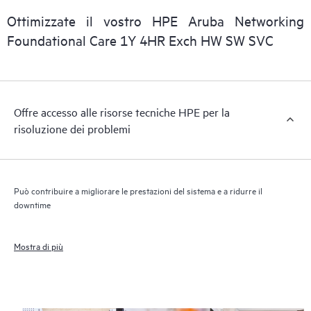
consentire a tutto il personale IT del cliente di reperire le
Ottimizzate il vostro HPE Aruba Networking
informazioni commerciali essenziali.
Foundational Care 1Y 4HR Exch HW SW SVC
Offre accesso alle risorse tecniche HPE per la
risoluzione dei problemi
Può contribuire a migliorare le prestazioni del sistema e a ridurre il
downtime
Mostra di più