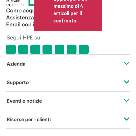
massimo di 4
Come acquistare
articoli per il
Assistenza per i prodotti
confronto.
Email con il commerciale
Segui HPE su
Azienda
Informazioni su HPE
Supporto
Accessibilità
Operational support services
Eventi e notizie
Lavora con noi
Restituzione e riciclo dei prodotti
Eventi
Risorse per i clienti
Responsabilità aziendale
Assistenza per i prodotti
HPE Discover
Contattaci