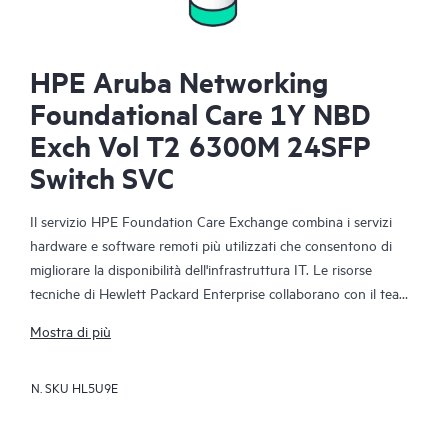
HPE Aruba Networking
Foundational Care 1Y NBD
Exch Vol T2 6300M 24SFP
Switch SVC
Il servizio HPE Foundation Care Exchange combina i servizi
hardware e software remoti più utilizzati che consentono di
migliorare la disponibilità dell'infrastruttura IT. Le risorse
tecniche di Hewlett Packard Enterprise collaborano con il team
IT del cliente per risolvere i problemi hardware e software
Mostra di più
relativi ai prodotti di rete HPE.
N. SKU
HL5U9E
La sostituzione dell'hardware offre un servizio rapido e
affidabile di sostituzione delle parti per i prodotti Hewlett
Packard Enterprise idonei. Espressamente destinato ai prodotti