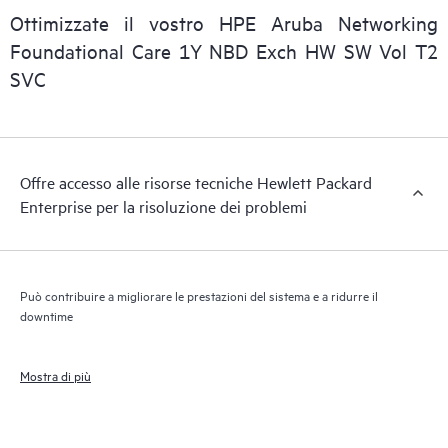
Ottimizzate il vostro HPE Aruba Networking
consentire a tutto il personale IT del cliente di reperire le
informazioni commerciali essenziali.
Foundational Care 1Y NBD Exch HW SW Vol T2
SVC
Offre accesso alle risorse tecniche Hewlett Packard
Enterprise per la risoluzione dei problemi
Può contribuire a migliorare le prestazioni del sistema e a ridurre il
downtime
Mostra di più