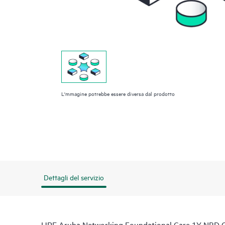
L'mmagine potrebbe essere diversa dal prodotto
Dettagli del servizio
HPE Aruba Networking Foundational Care 1Y NBD 