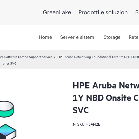
GreenLake
Prodotti e soluzion
S
Home
Server e sistemi
Storage
Rete
re Software Combo Support Service
HPE Aruba Networking Foundational Care 1Y NBD CDM
troller SVC
HPE Aruba Netwo
1Y NBD Onsite C
SVC
N. SKU
H3AN2E