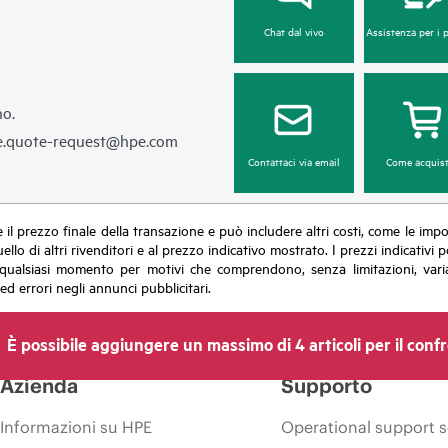
Chat dal vivo
Assistenza per i 
no.
e.quote-request@hpe.com
Contattaci via email
Come acquist
sce il prezzo finale della transazione e può includere altri costi, come le im
uello di altri rivenditori e al prezzo indicativo mostrato. I prezzi indicati
in qualsiasi momento per motivi che comprendono, senza limitazioni, varia
ed errori negli annunci pubblicitari.
È possibile aggiungere un massimo di 4 articoli per il conf
Azienda
Supporto
Informazioni su HPE
Operational support s