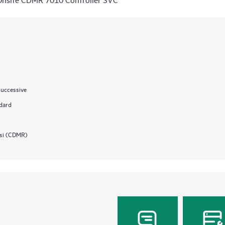
successive
ndard
osi (CDMR)