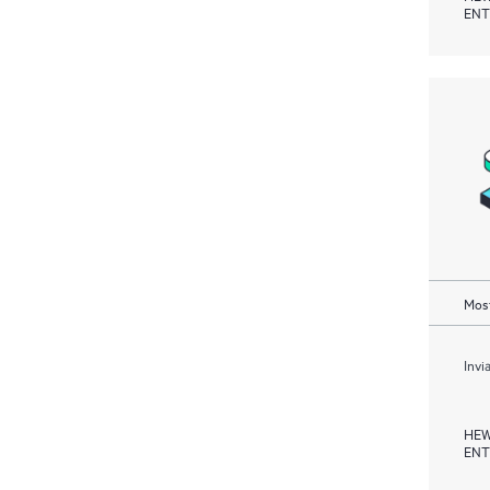
ENT
Most
Invi
HEW
ENT