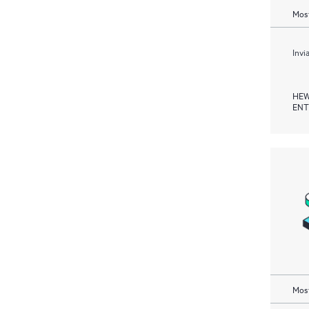
Most
Invi
HEW
ENT
Most