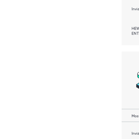
Invi
HEW
ENT
Most
Invi