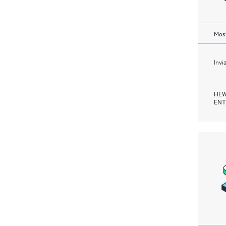
Most
Invi
HEW
ENT