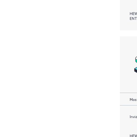
HEW
ENT
Most
Invi
HEW