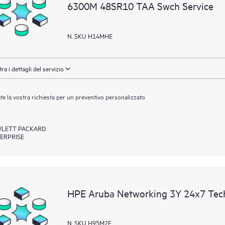
6300M 48SR10 TAA Swch Service
N. SKU H14MHE
ra i dettagli del servizio
ate la vostra richiesta per un preventivo personalizzato
LETT PACKARD
ERPRISE
HPE Aruba Networking 3Y 24x7 Tec
N. SKU H95M2E