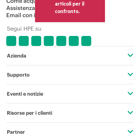
Come acquistare
articoli per il
Assistenza per i prodotti
confronto.
Email con il commerciale
Segui HPE su
Azienda
Informazioni su HPE
Supporto
Accessibilità
Operational support services
Eventi e notizie
Lavora con noi
Restituzione e riciclo dei prodotti
Eventi
Risorse per i clienti
Responsabilità aziendale
Assistenza per i prodotti
HPE Discover
Contattaci
HPE Labs
Partner
Software e driver
Eventi locali