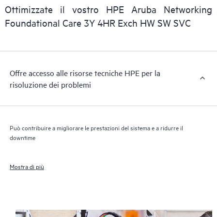
consentire a tutto il personale IT del cliente di reperire le
Ottimizzate il vostro HPE Aruba Networking
informazioni commerciali essenziali.
Foundational Care 3Y 4HR Exch HW SW SVC
Offre accesso alle risorse tecniche HPE per la
risoluzione dei problemi
Può contribuire a migliorare le prestazioni del sistema e a ridurre il
downtime
Mostra di più