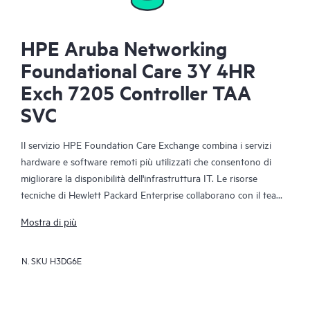
HPE Aruba Networking
Foundational Care 3Y 4HR
Exch 7205 Controller TAA
SVC
Il servizio HPE Foundation Care Exchange combina i servizi
hardware e software remoti più utilizzati che consentono di
migliorare la disponibilità dell'infrastruttura IT. Le risorse
tecniche di Hewlett Packard Enterprise collaborano con il team
IT del cliente per risolvere i problemi hardware e software
Mostra di più
relativi ai prodotti di rete HPE.
N. SKU
H3DG6E
La sostituzione dell'hardware offre un servizio rapido e
affidabile di sostituzione delle parti per i prodotti Hewlett
Packard Enterprise idonei. Espressamente destinato ai prodotti