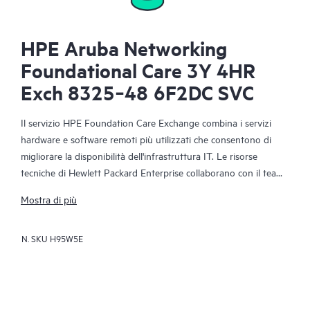
HPE Aruba Networking
Foundational Care 3Y 4HR
Exch 8325‑48 6F2DC SVC
Il servizio HPE Foundation Care Exchange combina i servizi
hardware e software remoti più utilizzati che consentono di
migliorare la disponibilità dell'infrastruttura IT. Le risorse
tecniche di Hewlett Packard Enterprise collaborano con il team
IT del cliente per risolvere i problemi hardware e software
Mostra di più
relativi ai prodotti di rete HPE.
N. SKU
H95W5E
La sostituzione dell'hardware offre un servizio rapido e
affidabile di sostituzione delle parti per i prodotti Hewlett
Packard Enterprise idonei. Espressamente destinato ai prodotti
di facile spedizione e in cui è possibile ripristinare senza
problemi i dati dai file di backup, il servizio HPE Foundation