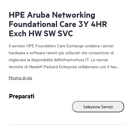
HPE Aruba Networking
Foundational Care 3Y 4HR
Exch HW SW SVC
Il servizio HPE Foundation Care Exchange combina i servizi
hardware e software remoti più utilizzati che consentono di
migliorare la disponibilità dell'infrastruttura IT. Le risorse
tecniche di Hewlett Packard Enterprise collaborano con il team
IT del cliente per risolvere i problemi hardware e software
Mostra di più
relativi ai prodotti di rete HPE.
La sostituzione dell'hardware offre un servizio rapido e
Preparati
affidabile di sostituzione delle parti per i prodotti Hewlett
Seleziona Servizi
Packard Enterprise idonei. Espressamente destinato ai prodotti
di facile spedizione e in cui è possibile ripristinare senza
problemi i dati dai file di backup, il servizio HPE Foundation
Care Exchange rappresenta un'alternativa pratica ed