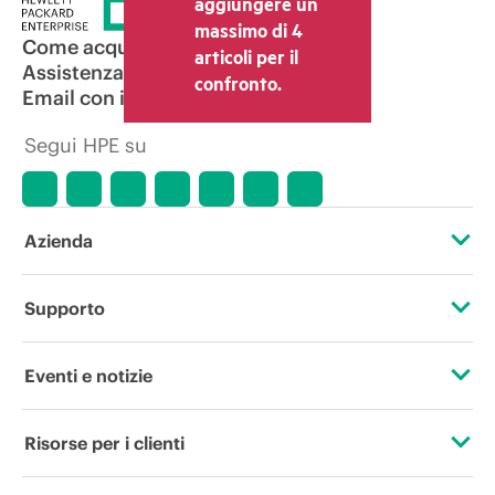
aggiungere un
massimo di 4
Come acquistare
articoli per il
Assistenza per i prodotti
confronto.
Email con il commerciale
Segui HPE su
Azienda
Informazioni su HPE
Supporto
Accessibilità
Operational support services
Eventi e notizie
Lavora con noi
Restituzione e riciclo dei prodotti
Eventi
Risorse per i clienti
Responsabilità aziendale
Assistenza per i prodotti
HPE Discover