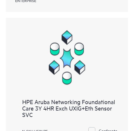
ENTERPRISE
HPE Aruba Networking Foundational
Care 3Y 4HR Exch UXIG+Eth Sensor
SVC
Confronta
N. SKU H59U7E