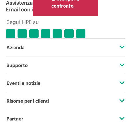
Assistenza per i prodotti
confronto.
Email con il commerciale
Segui HPE su
Azienda
Informazioni su HPE
Supporto
Accessibilità
Operational support services
Eventi e notizie
Lavora con noi
Restituzione e riciclo dei prodotti
Eventi
Risorse per i clienti
Responsabilità aziendale
Assistenza per i prodotti
HPE Discover
Contattaci
HPE Labs
Partner
Software e driver
Eventi locali
Formazione