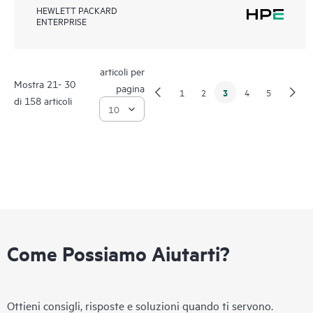
HEWLETT PACKARD
ENTERPRISE
articoli per
Mostra 21- 30
pagina
3
1
2
4
5
di 158 articoli
Come Possiamo Aiutarti?
Ottieni consigli, risposte e soluzioni quando ti servono.