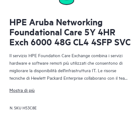
HPE Aruba Networking
Foundational Care 5Y 4HR
Exch 6000 48G CL4 4SFP SVC
Il servizio HPE Foundation Care Exchange combina i servizi
hardware e software remoti più utilizzati che consentono di
migliorare la disponibilità dell'infrastruttura IT. Le risorse
tecniche di Hewlett Packard Enterprise collaborano con il team
IT del cliente per risolvere i problemi hardware e software
Mostra di più
relativi ai prodotti di rete HPE.
N. SKU
H53C8E
La sostituzione dell'hardware offre un servizio rapido e
affidabile di sostituzione delle parti per i prodotti Hewlett
Packard Enterprise idonei. Espressamente destinato ai prodotti
di facile spedizione e in cui è possibile ripristinare senza
problemi i dati dai file di backup, il servizio HPE Foundation