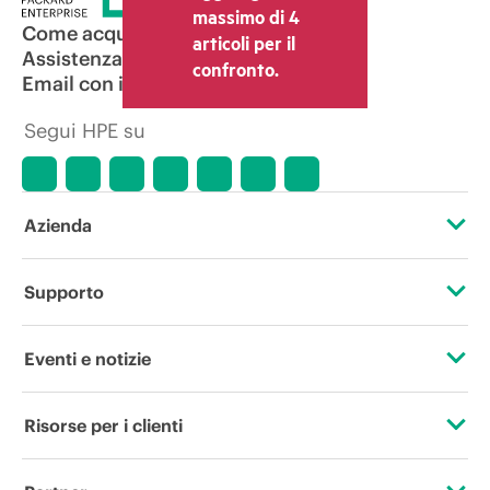
massimo di 4
Come acquistare
articoli per il
Assistenza per i prodotti
confronto.
Email con il commerciale
Segui HPE su
Azienda
Informazioni su HPE
Supporto
Accessibilità
Operational support services
Eventi e notizie
Lavora con noi
Restituzione e riciclo dei prodotti
Eventi
Risorse per i clienti
Responsabilità aziendale
Assistenza per i prodotti
HPE Discover
Contattaci