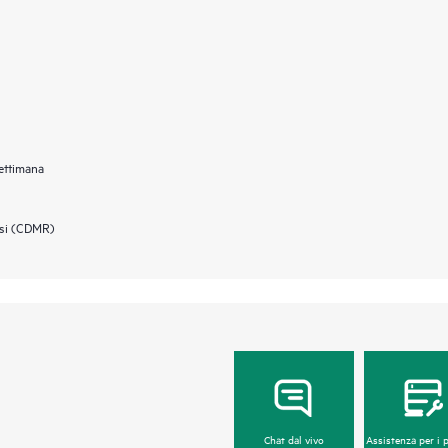
settimana
osi (CDMR)
Chat dal vivo
Assistenza per i 