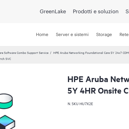
GreenLake
Prodotti e soluzion
S
Home
Server e sistemi
Storage
Rete
re Software Combo Support Service
HPE Aruba Networking Foundational Care 5Y 24x7 CD
itch SVC
HPE Aruba Netwo
5Y 4HR Onsite 
N. SKU
HU7X2E