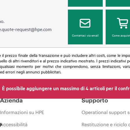
no.
e.quote-request@hpe.com
Contattaci via email
Come acquist
sce il prezzo finale della transazione e può includere altri costi, come le im
uello di altri rivenditori e al prezzo indicativo mostrato. I prezzi indicati
in qualsiasi momento per motivi che comprendono, senza limitazioni, varia
ed errori negli annunci pubblicitari.
È possibile aggiungere un massimo di 4 articoli per il conf
Azienda
Supporto
Informazioni su HPE
Operational support s
Accessibilità
Restituzione e riciclo 