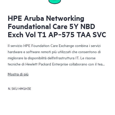
HPE Aruba Networking
Foundational Care 5Y NBD
Exch Vol T1 AP‑575 TAA SVC
Il servizio HPE Foundation Care Exchange combina i servizi
hardware e software remoti più utilizzati che consentono di
migliorare la disponibilità dell'infrastruttura IT. Le risorse
tecniche di Hewlett Packard Enterprise collaborano con il team
IT del cliente per risolvere i problemi hardware e software
Mostra di più
relativi ai prodotti di rete HPE.
N. SKU
HM1H3E
La sostituzione dell'hardware offre un servizio rapido e
affidabile di sostituzione delle parti per i prodotti Hewlett
Packard Enterprise idonei. Espressamente destinato ai prodotti
di facile spedizione e in cui è possibile ripristinare senza
problemi i dati dai file di backup, il servizio HPE Foundation