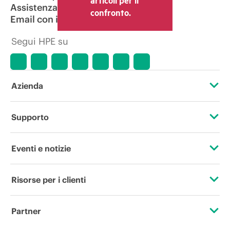
Assistenza per i prodotti
confronto.
Email con il commerciale
Segui HPE su
Azienda
Informazioni su HPE
Supporto
Accessibilità
Operational support services
Eventi e notizie
Lavora con noi
Restituzione e riciclo dei prodotti
Eventi
Risorse per i clienti
Responsabilità aziendale
Assistenza per i prodotti
HPE Discover
Contattaci
HPE Labs
Partner
Software e driver
Eventi locali