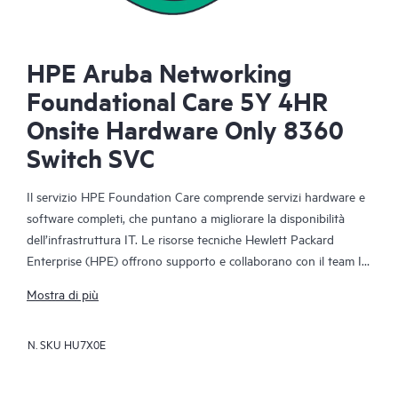
HPE Aruba Networking
Foundational Care 5Y 4HR
Onsite Hardware Only 8360
Switch SVC
Il servizio HPE Foundation Care comprende servizi hardware e
software completi, che puntano a migliorare la disponibilità
dell’infrastruttura IT. Le risorse tecniche Hewlett Packard
Enterprise (HPE) offrono supporto e collaborano con il team IT
del cliente per risolvere i problemi hardware e software relativi
Mostra di più
ai prodotti HPE e ad alcuni prodotti di terzi.
N. SKU
HU7X0E
Per i prodotti hardware coperti dal servizio HPE Foundation
Care, sono inclusi la diagnosi e il supporto da remoto, oltre alla
riparazione hardware in loco, qualora sia necessaria per