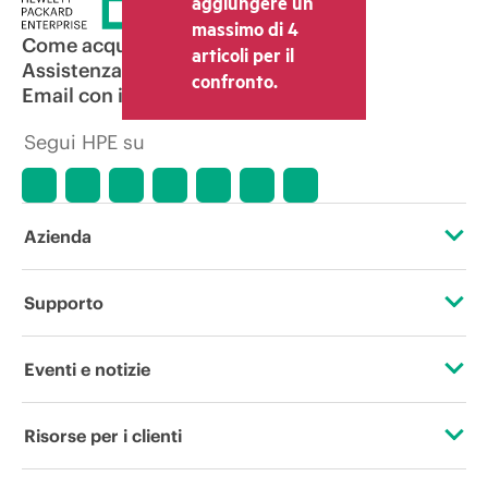
aggiungere un
massimo di 4
Come acquistare
articoli per il
Assistenza per i prodotti
confronto.
Email con il commerciale
Segui HPE su
Azienda
Informazioni su HPE
Supporto
Accessibilità
Operational support services
Eventi e notizie
Lavora con noi
Restituzione e riciclo dei prodotti
Eventi
Risorse per i clienti
Responsabilità aziendale
Assistenza per i prodotti
HPE Discover