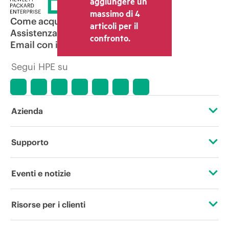
aggiungere un
massimo di 4
Come acquistare
articoli per il
Assistenza per i prodotti
confronto.
Email con il commerciale
Segui HPE su
Azienda
Informazioni su HPE
Supporto
Accessibilità
Operational support services
Eventi e notizie
Lavora con noi
Restituzione e riciclo dei prodotti
Eventi
Risorse per i clienti
Responsabilità aziendale
Assistenza per i prodotti
HPE Discover