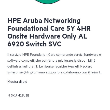
HPE Aruba Networking
Foundational Care 5Y 4HR
Onsite Hardware Only AL
6920 Switch SVC
Il servizio HPE Foundation Care comprende servizi hardware e
software completi, che puntano a migliorare la disponibilità
dell’infrastruttura IT. Le risorse tecniche Hewlett Packard
Enterprise (HPE) offrono supporto e collaborano con il team IT
del cliente per risolvere i problemi hardware e software relativi
Mostra di più
ai prodotti HPE e ad alcuni prodotti di terzi.
N. SKU
H1SU2E
Per i prodotti hardware coperti dal servizio HPE Foundation
Care, sono inclusi la diagnosi e il supporto da remoto, oltre alla
riparazione hardware in loco, qualora sia necessaria per