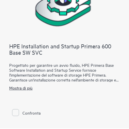
dischi dei server o dei dispositivi di storage. Attuando
procedure di rimozione dei dati dai dischi, questi servizi
offrono un'alternativa o maggiore sicurezza rispetto alla
distruzione fisica dei supporti di storage.
HPE Installation and Startup Primera 600
Base SW SVC
Progettato per garantire un avvio fluido, HPE Primera Base
Software Installation and Startup Service fornisce
l'implementazione del software di storage HPE Primera.
Garantisce un'installazione corretta nell'ambiente di storage e
consente di aumentare i vantaggi derivanti dall'investimento
Mostra di più
nello storage.
Come complemento del nuovo software HPE Primera Base, il
relativo servizio di installazione e avvio include le attività
richieste per supportare il cliente nella distribuzione di Dynamic
Confronta
Optimization, Priority Optimization, System Reporter, Virtual
Copy, fornendo inoltre una panoramica su Virtual Domains e
Virtual Lock. Con il supporto dell'amministratore dello storage
IT incaricato, uno specialista HPE implementerà il software