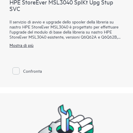
HPE StoreEver MSL3040 SplKt Upg Stup
SVC
Il servizio di avvio e upgrade dello spooler della libreria su
nastro HPE StoreEver MSL3040 è progettato per effettuare
l’upgrade del modulo di base della libreria su nastro HPE
StoreEver MSL3040 esistente, versioni Q6Q62A e Q6Q62B,
sostituendo il meccanismo di spooling e consentendo alla
Mostra di più
libreria su nastro di disporre di capacità di storage aggiuntiva.
Con l’upgrade del meccanismo di spooling potrai disporre di
ulteriori moduli da aggiungere al modulo di base della libreria
su nastro HPE StoreEver MSL3040 esistente.
Confronta