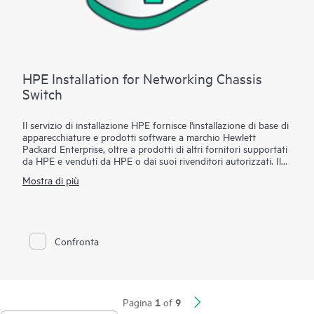
HPE Installation for Networking Chassis
Switch
Il servizio di installazione HPE fornisce l'installazione di base di
apparecchiature e prodotti software a marchio Hewlett
Packard Enterprise, oltre a prodotti di altri fornitori supportati
da HPE e venduti da HPE o dai suoi rivenditori autorizzati. Il
servizio di installazione HPE fa parte di una suite di servizi di
Mostra di più
implementazione HPE progettati per garantire al cliente la
totale tranquillità che deriva dalla consapevolezza che i
prodotti HPE e i prodotti supportati da HPE sono stati
installati da uno specialista Hewlett Packard Enterprise in
conformità con la documentazione fornita dal costruttore a
Confronta
corredo del prodotto.
1
9
Pagina
of