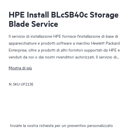
HPE Install BLcSB40c Storage
Blade Service
Il servizio di installazione HPE fornisce l'installazione di base di
apparecchiature e prodotti software a marchio Hewlett Packard
Enterprise, oltre a prodotti di altri fornitori supportati da HPE e
venduti da noi o dai nostri rivenditori autorizzati. Il servizio di
installazione fa parte di una suite di servizi di implementazione
Mostra di più
HPE progettati per garantire al cliente la totale tranquillità che
deriva dalla consapevolezza che i prodotti HPE e i prodotti
N. SKU
UF213E
supportati da HPE sono stati installati da uno specialista
Hewlett Packard Enterprise in conformità con la
documentazione fornita dal costruttore a corredo del prodotto.
Inviate la vostra richiesta per un preventivo personalizzato