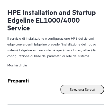
HPE Installation and Startup
Edgeline EL1000/4000
Service
Il servizio di installazione e configurazione HPE dei sistemi
edge convergenti Edgeline prevede l’installazione del nuovo
sistema Edgeline e di un sistema operativo idoneo, oltre alla
configurazione di base dei parametri di rete del sistema
operativo per stabilire la connettività di rete. Questo servizio
Mostra di più
guiderà il cliente consentendogli di rendere operativo e
accessibile da remoto il nuovo sistema HPE Edgeline in modo
rapido e professionale.
Preparati
Seleziona Servizi