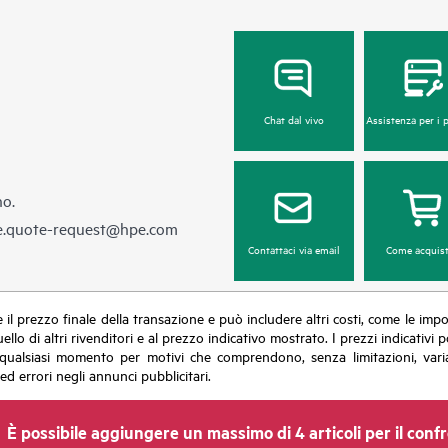
Chat dal vivo
Assistenza per i 
no.
e.quote-request@hpe.com
Contattaci via email
Come acquist
sce il prezzo finale della transazione e può includere altri costi, come le im
uello di altri rivenditori e al prezzo indicativo mostrato. I prezzi indicati
in qualsiasi momento per motivi che comprendono, senza limitazioni, varia
ed errori negli annunci pubblicitari.
È possibile aggiungere un massimo di 4 articoli per il conf