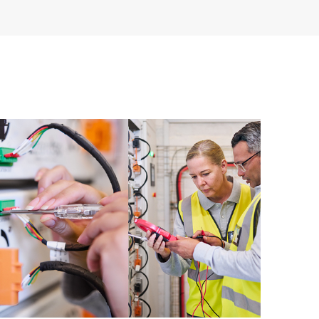
tive Care ai livelli di revisione consigliati. Riceverai
tiva dei dispositivi supportati da HPE Proactive Care,
la risoluzione dei problemi di configurazione. HPE
rt trimestrali dei malfunzionamenti per individuare le
tare che si possano ripetere.