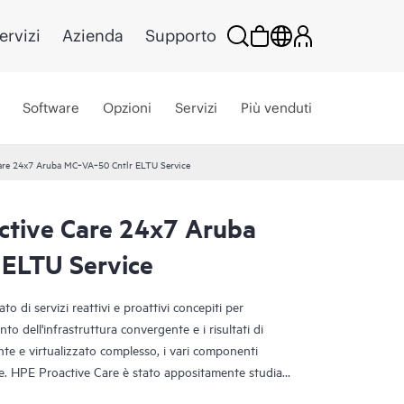
ervizi
Azienda
Supporto
Software
Opzioni
Servizi
Più venduti
Care 24x7 Aruba MC‑VA‑50 Cntlr ELTU Service
ctive Care 24x7 Aruba
ELTU Service
o di servizi reattivi e proattivi concepiti per
nto dell'infrastruttura convergente e i risultati di
te e virtualizzato complesso, i vari componenti
e. HPE Proactive Care è stato appositamente studiato
sti ambienti, fornendo una migliore soluzione di