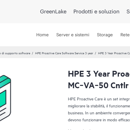
GreenLake
Prodotti e soluzion
S
Home
Server e sistemi
Storage
Rete
o di supporto software
HPE Proactive Care Software Service 3 year
HPE 3 Year Proactive 
HPE 3 Year Proa
MC‑VA‑50 Cntlr 
HPE Proactive Care è un set integrat
migliorare la stabilità, il funzioname
business. In un ambiente convergen
devono funzionare in modo efficac
per supportare i dispositivi di que