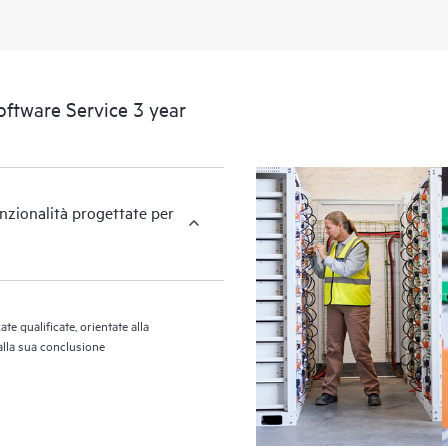
l'infrastruttura coperta da HPE Proac
report periodici con l'analisi proat
per contribuire al rilevamento e al
Proactive Care fornisce inoltre repo
oftware Service 3 year
tendenze delle problematiche ed evi
unzionalità progettate per
e qualificate, orientate alla
 alla sua conclusione