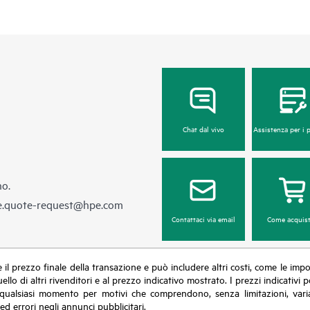
Chat dal vivo
Assistenza per i 
no.
e.quote-request@hpe.com
Contattaci via email
Come acquist
sce il prezzo finale della transazione e può includere altri costi, come le im
uello di altri rivenditori e al prezzo indicativo mostrato. I prezzi indicati
in qualsiasi momento per motivi che comprendono, senza limitazioni, varia
ed errori negli annunci pubblicitari.