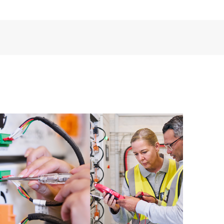
e a tutto il personale IT del cliente di reperire queste
Per i prodotti di terzi, il servizio è subordinato alla
e dal produttore originale.
 livelli di supporto reattivo in base alle esigenze
E Foundation Care: Le opzioni HPE Foundation Care
 prodotto. HPE fornirà le opzioni di supporto
perti dal servizio e le opzioni di supporto software
servizio.
di risposta del supporto hardware e del supporto
nte, ai prodotti hardware e ai prodotti software
oggette alla disponibilità locale. L'idoneità dei
 ulteriori informazioni sulla disponibilità del servizio e
ficio vendite locale HPE.