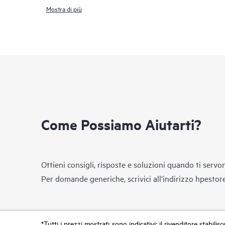
Mostra di più
Come Possiamo Aiutarti?
Ottieni consigli, risposte e soluzioni quando ti servo
Per domande generiche, scrivici all’indirizzo
hpestor
*Tutti i prezzi mostrati sono indicativi; il rivenditore stabili