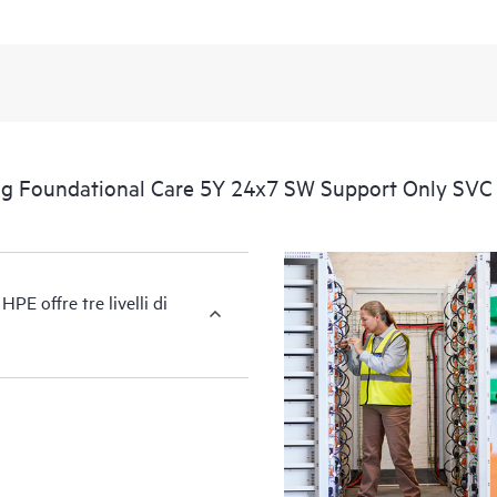
a prodotti e supporto, per consentir
informazioni commerciali essenziali. 
disponibilità di informazioni fornit
Puoi scegliere tra un'ampia gamma di
aziendali e operative.
ing Foundational Care 5Y 24x7 SW Support Only SVC
Opzioni dei livelli di servizio HP
riportate di seguito dipendono dal
hardware per i prodotti hardware co
per i prodotti software coperti dal 
PE offre tre livelli di
La finestra di copertura e i tempi 
software si applicano, rispettivame
coperti dal servizio.
Tutte le finestre di copertura sono s
prodotti al servizio può variare. Per
idoneità dei prodotti, contatta l'uf