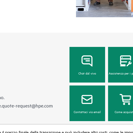
Indipendentemente dalla finestra di 
l'hardware o il software coperti da
telefonicamente oppure sul portale
evento automatico di generazione di
supporto remoto elettronico dispon
Per i prodotti coperti dal servizio F
• HPE Foundation Care NBD Servi
• HPE Foundation Care 24x7 Serv
Chat dal vivo
Assistenza per i 
• HPE Foundation Care CTR Servi
no.
e.quote-request@hpe.com
Contattaci via email
Come acquist
sce il prezzo finale della transazione e può includere altri costi, come le im