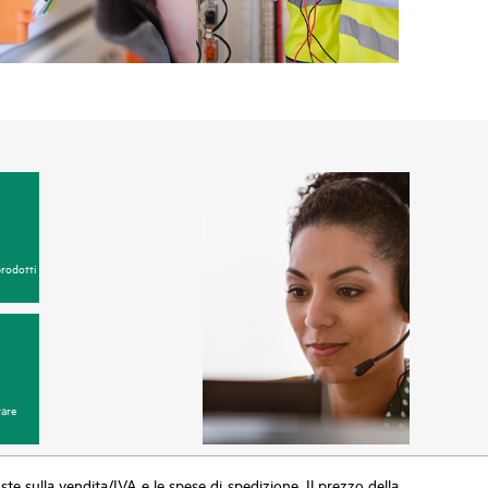
copertura del cliente, gli incidenti riguardanti
l servizio possono essere segnalati ad HPE
 Web (ove disponibile), o ancora sotto forma di
 report dell'apparecchiatura, tramite la soluzione di
ibile 24x7.
oundation Care, HPE offre tre livelli di servizio diversi:
ce
ice
prodotti
ce
are
poste sulla vendita/IVA e le spese di spedizione. Il prezzo della