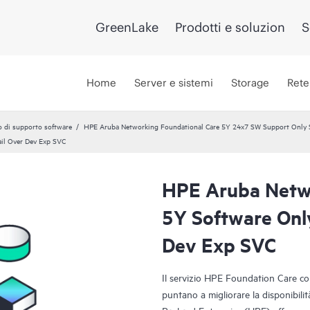
GreenLake
Prodotti e soluzion
S
Home
Server e sistemi
Storage
Rete
o di supporto software
HPE Aruba Networking Foundational Care 5Y 24x7 SW Support Only
il Over Dev Exp SVC
HPE Aruba Netwo
5Y Software Onl
Dev Exp SVC
Il servizio HPE Foundation Care co
puntano a migliorare la disponibilit