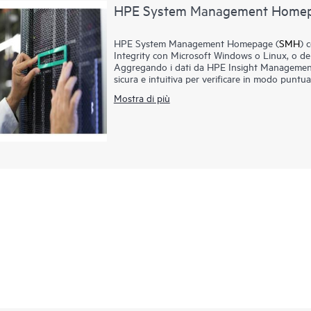
HPE System Management Homep
HPE System Management Homepage (
SMH
) 
Integrity con Microsoft Windows o Linux, o d
Aggregando i dati da HPE Insight Management A
sicura e intuitiva per verificare in modo puntua
parametri delle prestazioni, le soglie di sistema
Mostra di più
SMH può anche essere utilizzato per acceder
ProLiant e Integrity. SMH fa parte del Service
può essere esteso per soddisfare le esigenze di 
altri strumenti plug-in. System Management Ho
soddisfare le esigenze di gestione specifiche del
gestione plug-in HPE che includono HPE Onlin