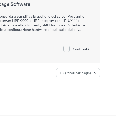
age Software
consolida e semplifica la gestione dei server ProLiant e
ei server HPE 9000 e HPE Integrity con HP-UX 11i.
gents e altri strumenti, SMH fornisce un'interfaccia
le la configurazione hardware e i dati sullo stato, i
 e le informazioni di controllo della versione software.
e al processore HPE Lights-Out Management su server
 Pack per ProLiant (SPP) o dell'Integrity Support Pack e
gestione specifiche del sistema grazie all'integrazione di
Confronta
mepage è facile da installare e può essere estesa per
 sistema, grazie all'integrazione di altri strumenti di
e Diagnostics e HPE Software Version Control Agents.