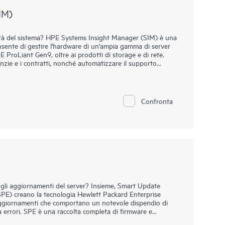
IM)
rità del sistema? HPE Systems Insight Manager (SIM) è una
nsente di gestire l'hardware di un'ampia gamma di server
 ProLiant Gen9, oltre ai prodotti di storage e di rete.
nzie e i contratti, nonché automatizzare il supporto
 HPE SIM consente di monitorare l'integrità dei server HPE
nalità di supporto standard per i server non HPE con
HPE SIM con HPE Insight Control e HPE Matrix Operating
ntegrità dei server fisici e virtuali, l’implementazione
Confronta
getico e l'introduzione di funzionalità di pianificazione
gli aggiornamenti del server? Insieme, Smart Update
PE) creano la tecnologia Hewlett Packard Enterprise
aggiornamenti che comportano un notevole dispendio di
 errori. SPE è una raccolta completa di firmware e
me stack di soluzioni singole utilizzate per