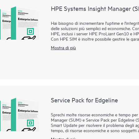
HPE Systems Insight Manager (S
Hai bisogno di incrementare l'uptime e l'integ
delle soluzioni più semplici ed economiche. Co
HPE, inclusi i server HPE ProLiant Gen10 e HPE
Con HPE SIM è inoltre possibile gestire le gara
remoto tramite
HPE Insight Remote Support
.
Mostra di più
ProLiant e HPE Integrity. Offre inoltre funzio
rilevamento del software. L'integrazione di 
Environment consente la gestione proattiva dell'i
rapida dei server, la riduzione del consumo ener
della capacità per l'infrastruttura.
Service Pack for Edgeline
Sprechi molte risorse economiche e tempo per 
Manager (SUM) e Service Pack per Edgeline (S
Smart Update per risolvere il problema degli 
tempo, di risorse economiche e sono soggetti a
software di sistema testati in contemporanea co
Mostra di più