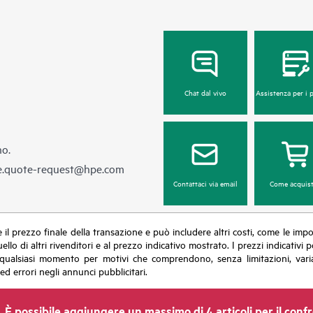
Chat dal vivo
Assistenza per i 
no.
e.quote-request@hpe.com
Contattaci via email
Come acquist
sce il prezzo finale della transazione e può includere altri costi, come le im
uello di altri rivenditori e al prezzo indicativo mostrato. I prezzi indicati
in qualsiasi momento per motivi che comprendono, senza limitazioni, varia
ed errori negli annunci pubblicitari.
È possibile aggiungere un massimo di 4 articoli per il conf