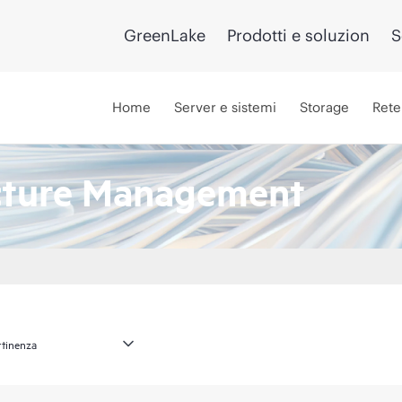
GreenLake
Prodotti e soluzion
S
Home
Server e sistemi
Storage
Rete
ucture Management